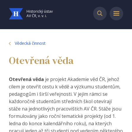
Historický ústav
AV ČR, v. v. i.
Vědecká činnost
Otevřená věda
Otevřená věda
je projekt Akademie věd ČR, jehož
cílem je otevřít cestu k vědě a výzkumu studentům,
pedagogům i širší veřejnosti. V jejím rámci se
každoročně studentům středních škol otevírají
stáže na jednotlivých pracovištích AV ČR. Stáže jsou
formulovány jako roční tematické projekty (od 1.
ledna do konce kalendářního roku), na kterých
pracují jeden až tři studenti pod vedením některého