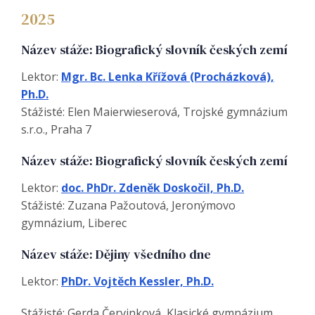
2025
Název stáže: Biografický slovník českých zemí
Lektor:
Mgr. Bc. Lenka Křížová (Procházková),
Ph.D.
Stážisté: Elen Maierwieserová, Trojské gymnázium
s.r.o., Praha 7
Název stáže: Biografický slovník českých zemí
Lektor:
doc. PhDr. Zdeněk Doskočil, Ph.D.
Stážisté: Zuzana Pažoutová, Jeronýmovo
gymnázium, Liberec
Název stáže: Dějiny všedního dne
Lektor:
PhDr. Vojtěch Kessler, Ph.D.
Stážisté: Gerda Červinková, Klasické gymnázium