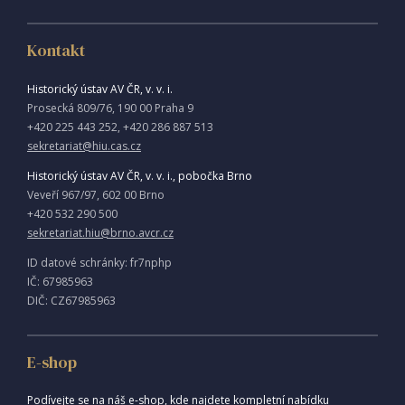
Kontakt
Historický ústav AV ČR, v. v. i.
Prosecká 809/76, 190 00 Praha 9
+420 225 443 252, +420 286 887 513
sekretariat@hiu.cas.cz
Historický ústav AV ČR, v. v. i., pobočka Brno
Veveří 967/97, 602 00 Brno
+420 532 290 500
sekretariat.hiu@brno.avcr.cz
ID datové schránky: fr7nphp
IČ: 67985963
DIČ: CZ67985963
E-shop
Podívejte se na náš e-shop, kde najdete kompletní nabídku