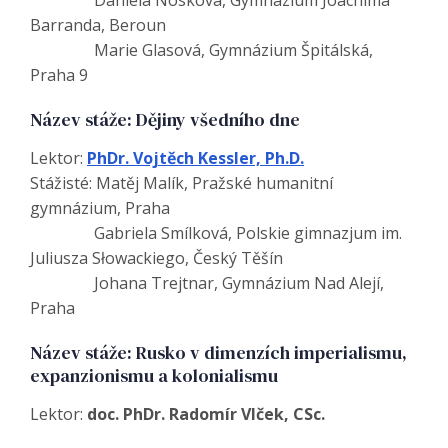
Daniela Nosková, Gymnázium Joachima
Barranda, Beroun
Marie Glasová, Gymnázium Špitálská,
Praha 9
Název stáže: Dějiny všedního dne
Lektor:
PhDr. Vojtěch Kessler, Ph.D.
Stážisté: Matěj Malík, Pražské humanitní
gymnázium, Praha
Gabriela Smílková, Polskie gimnazjum im.
Juliusza Słowackiego, Český Těšín
Johana Trejtnar, Gymnázium Nad Alejí,
Praha
Název stáže: Rusko v dimenzích imperialismu,
expanzionismu a kolonialismu
Lektor:
doc. PhDr. Radomír Vlček, CSc.