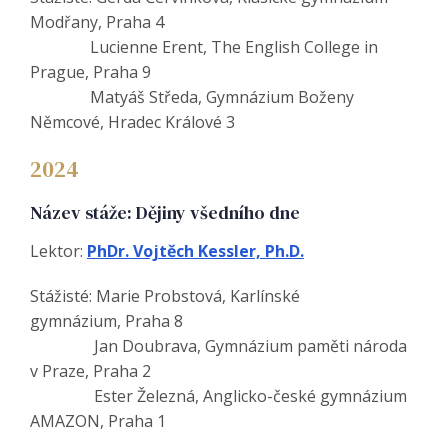
Modřany, Praha 4
Lucienne Erent, The English College in
Prague, Praha 9
Matyáš Středa, Gymnázium Boženy
Němcové, Hradec Králové 3
2024
Název stáže: Dějiny všedního dne
Lektor:
PhDr. Vojtěch Kessler, Ph.D.
Stážisté: Marie Probstová, Karlínské
gymnázium, Praha 8
Jan Doubrava, Gymnázium paměti národa
v Praze, Praha 2
Ester Železná, Anglicko-české gymnázium
AMAZON, Praha 1