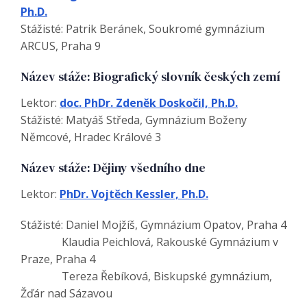
Ph.D.
Stážisté: Patrik Beránek, Soukromé gymnázium
ARCUS, Praha 9
Název stáže: Biografický slovník českých zemí
Lektor:
doc. PhDr. Zdeněk Doskočil, Ph.D.
Stážisté: Matyáš Středa, Gymnázium Boženy
Němcové, Hradec Králové 3
Název stáže: Dějiny všedního dne
Lektor:
PhDr. Vojtěch Kessler, Ph.D.
Stážisté: Daniel Mojžíš, Gymnázium Opatov, Praha 4
Klaudia Peichlová, Rakouské Gymnázium v
Praze, Praha 4
Tereza Řebíková, Biskupské gymnázium,
Žďár nad Sázavou