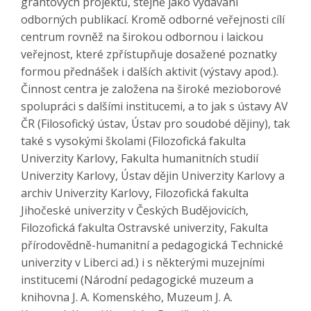
grantových projektů, stejně jako vydávání
odborných publikací. Kromě odborné veřejnosti cílí
centrum rovněž na širokou odbornou i laickou
veřejnost, které zpřístupňuje dosažené poznatky
formou přednášek i dalších aktivit (výstavy apod.).
Činnost centra je založena na široké mezioborové
spolupráci s dalšími institucemi, a to jak s ústavy AV
ČR (Filosofický ústav, Ústav pro soudobé dějiny), tak
také s vysokými školami (Filozofická fakulta
Univerzity Karlovy, Fakulta humanitních studií
Univerzity Karlovy, Ústav dějin Univerzity Karlovy a
archiv Univerzity Karlovy, Filozofická fakulta
Jihočeské univerzity v Českých Budějovicích,
Filozofická fakulta Ostravské univerzity, Fakulta
přírodovědně-humanitní a pedagogická Technické
univerzity v Liberci ad.) i s některými muzejními
institucemi (Národní pedagogické muzeum a
knihovna J. A. Komenského, Muzeum J. A.