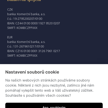
CZK
banka: Komerční banka, a.s.
č.ú.: 19-2795200207/0100
IBAN: CZ44 0100 0000 1927 9520 0207
SWIFT: KOMBCZPPXXX
EUR
banka: Komerční banka, a.s.
č.ú.: 131-2679610217/0100
IBAN: CZ16 0100 0001 3126 7961 0217
SWIFT: KOMBCZPPXXX
Nastavení souborů cookie
Externí odkazy
Na našich webových stránkách používáme soubory
Intraweb
cookie. Některé z nich jsou nezbytné, zatímco jiné nám
pomáhají vylepšit tento web a Váš uživatelský zážitek.
Souhlasíte s používáním všech cookies?
Ano, souhlasím