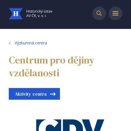
Historický ústav
AV ČR, v. v. i.
Výzkumná centra
Centrum pro dějiny
vzdělanosti
Aktivity centra