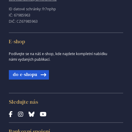
ID datové schránky: fr7nphp
IČ: 67985963
DIČ: CZ67985963
E-shop
Podívejte se na náš e-shop, kde najdete kompletní nabídku
námi vydaných publikací.
do e-shopu
Sledujte nás
Bankovní spojení