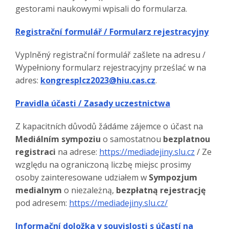
gestorami naukowymi wpisali do formularza.
Registrační formulář / Formularz rejestracyjny
Vyplněný registrační formulář zašlete na adresu /
Wypełniony formularz rejestracyjny prześlać w na
adres:
kongresplcz2023@hiu.cas.cz
.
Pravidla účasti / Zasady uczestnictwa
Z kapacitních důvodů žádáme zájemce o účast na
Mediálním sympoziu
o samostatnou
bezplatnou
registraci
na adrese:
https://mediadejiny.slu.cz
/ Ze
względu na ograniczoną liczbę miejsc prosimy
osoby zainteresowane udziałem w
Sympozjum
medialnym
o niezależną,
bezpłatną rejestrację
pod adresem:
https://mediadejiny.slu.cz/
Informační doložka v souvislosti s účastí na