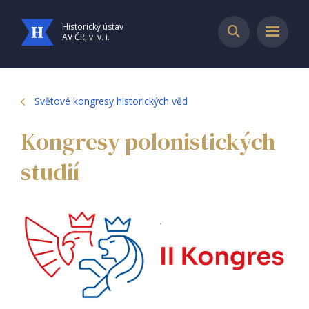
Historický ústav
AV ČR, v. v. i.
Světové kongresy historických věd
Kongresy polonistických
studií