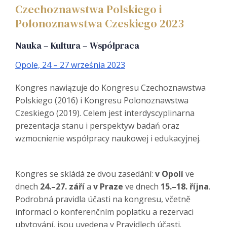
Czechoznawstwa Polskiego i
Polonoznawstwa Czeskiego 2023
Nauka – Kultura – Współpraca
Opole, 24 – 27 września 2023
Kongres nawiązuje do Kongresu Czechoznawstwa
Polskiego (2016) i Kongresu Polonoznawstwa
Czeskiego (2019). Celem jest interdyscyplinarna
prezentacja stanu i perspektyw badań oraz
wzmocnienie współpracy naukowej i edukacyjnej.
Kongres se skládá ze dvou zasedání:
v Opolí
ve
dnech
24.–27. září
a
v Praze
ve dnech
15.–18. října
.
Podrobná pravidla účasti na kongresu, včetně
informací o konferenčním poplatku a rezervaci
ubytování, jsou uvedena v Pravidlech účasti.