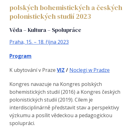
polských bohemistických a českých
polonistických studií 2023
Věda – Kultura – Spolupráce
Praha, 15. – 18. října 2023
Program
K ubytování v Praze
VIZ
/
Noclegi w Pradze
Kongres navazuje na Kongres polských
bohemistických studií (2016) a Kongres českých
polonistických studií (2019). Cílem je
interdisciplinárně představit stav a perspektivy
výzkumu a posílit vědeckou a pedagogickou
spolupráci.