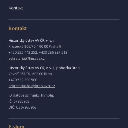
Kontakt
Kontakt
Historický ústav AV ČR, v. v. i.
Prosecká 809/76, 190 00 Praha 9
+420 225 443 252, +420 286 887 513
sekretariat@hiu.cas.cz
Historický ústav AV ČR, v. v. i., pobočka Brno
Veveří 967/97, 602 00 Brno
+420 532 290 500
sekretariat.hiu@brno.avcr.cz
ID datové schránky: fr7nphp
IČ: 67985963
DIČ: CZ67985963
E-shop