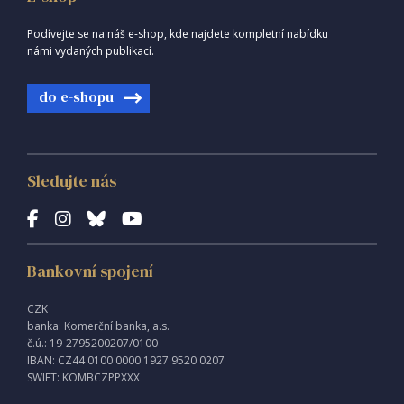
Podívejte se na náš e-shop, kde najdete kompletní nabídku
námi vydaných publikací.
do e-shopu
Sledujte nás
Bankovní spojení
CZK
banka: Komerční banka, a.s.
č.ú.: 19-2795200207/0100
IBAN: CZ44 0100 0000 1927 9520 0207
SWIFT: KOMBCZPPXXX