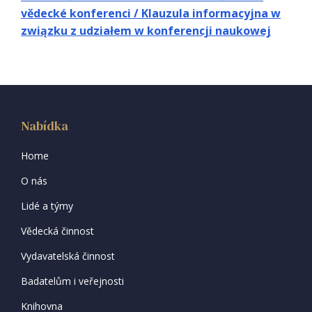
vědecké konferenci / Klauzula informacyjna w
związku z udziałem w konferencji naukowej
Nabídka
Home
O nás
Lidé a týmy
Vědecká činnost
Vydavatelská činnost
Badatelům i veřejnosti
Knihovna