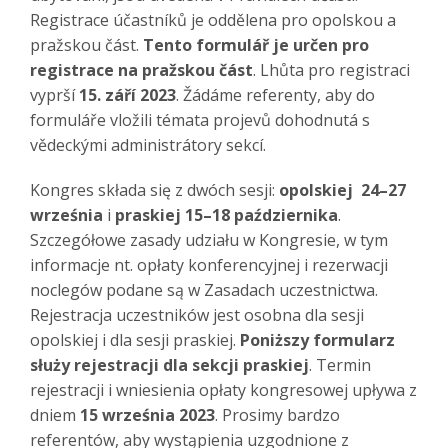
Registrace účastníků je oddělena pro opolskou a
pražskou část.
Tento formulář je určen pro
registrace na pražskou část
. Lhůta pro registraci
vyprší
15. září 2023
. Žádáme referenty, aby do
formuláře vložili témata projevů dohodnutá s
vědeckými administrátory sekcí.
Kongres składa się z dwóch sesji:
opolskiej 24–27
września
i
praskiej 15–18 października
.
Szczegółowe zasady udziału w Kongresie, w tym
informacje nt. opłaty konferencyjnej i rezerwacji
noclegów podane są w Zasadach uczestnictwa.
Rejestracja uczestników jest osobna dla sesji
opolskiej i dla sesji praskiej.
Poniższy formularz
służy rejestracji dla sekcji praskiej
. Termin
rejestracji i wniesienia opłaty kongresowej upływa z
dniem
15 września
2023
. Prosimy bardzo
referentów, aby wystąpienia uzgodnione z