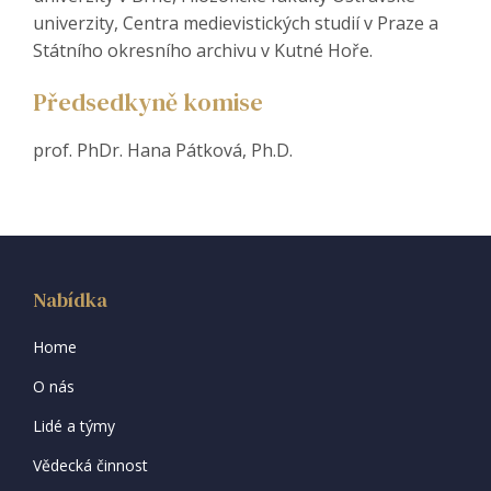
univerzity, Centra medievistických studií v Praze a
Státního okresního archivu v Kutné Hoře.
Předsedkyně komise
prof. PhDr. Hana Pátková, Ph.D.
Nabídka
Home
O nás
Lidé a týmy
Vědecká činnost