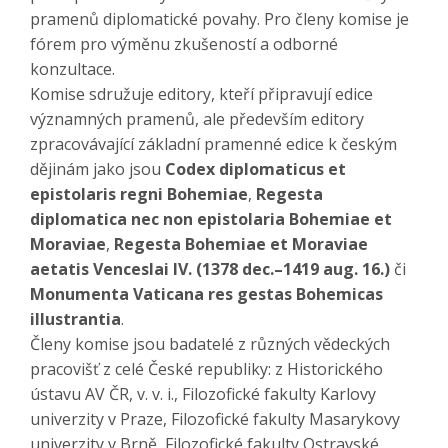
pramenů diplomatické povahy. Pro členy komise je
fórem pro výměnu zkušeností a odborné
konzultace.
Komise sdružuje editory, kteří připravují edice
významných pramenů, ale především editory
zpracovávající základní pramenné edice k českým
dějinám jako jsou
Codex diplomaticus et
epistolaris regni Bohemiae
,
Regesta
diplomatica nec non epistolaria Bohemiae et
Moraviae
,
Regesta Bohemiae et Moraviae
aetatis Venceslai IV. (1378 dec.–1419 aug. 16.)
či
Monumenta Vaticana res gestas Bohemicas
illustrantia
.
Členy komise jsou badatelé z různých vědeckých
pracovišť z celé České republiky: z Historického
ústavu AV ČR, v. v. i., Filozofické fakulty Karlovy
univerzity v Praze, Filozofické fakulty Masarykovy
univerzity v Brně, Filozofické fakulty Ostravské