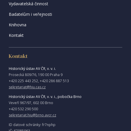
Vydavatelská činnost
Badatelům i veřejnosti
Knihovna
Kontakt
Kontakt
Historický ústav AV ČR, v. v. i.
Prosecká 809/76, 190 00 Praha 9
+420 225 443 252, +420 286 887 513
sekretariat@hiu.cas.cz
Historický ústav AV ČR, v. v. i., pobočka Brno
Veveří 967/97, 602 00 Brno
+420 532 290 500
sekretariat.hiu@brno.avcr.cz
ID datové schránky: fr7nphp
IČ: 67985963