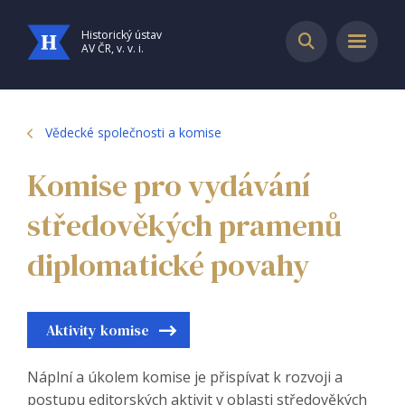
Historický ústav
AV ČR, v. v. i.
Vědecké společnosti a komise
Komise pro vydávání
středověkých pramenů
diplomatické povahy
Aktivity komise
Náplní a úkolem komise je přispívat k rozvoji a
postupu editorských aktivit v oblasti středověkých