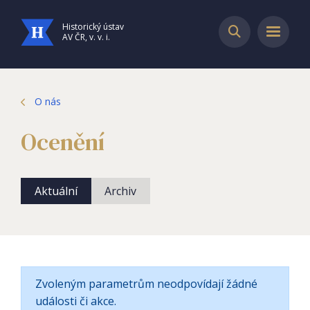
Historický ústav
AV ČR, v. v. i.
O nás
Ocenění
Aktuální
Archiv
Zvoleným parametrům neodpovídají žádné
události či akce.