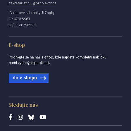
sekretariat.hiu@brno.avcr.cz
ID datové schránky: fr7nphp
IČ: 67985963
DIČ: CZ67985963
E-shop
Podívejte se na náš e-shop, kde najdete kompletní nabídku
námi vydaných publikací.
do e-shopu
Sledujte nás