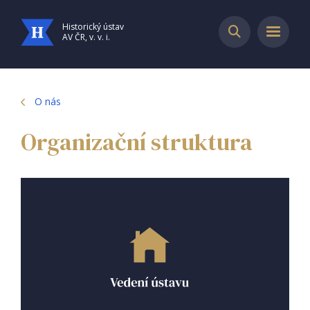
Historický ústav
AV ČR, v. v. i.
O nás
Organizační struktura