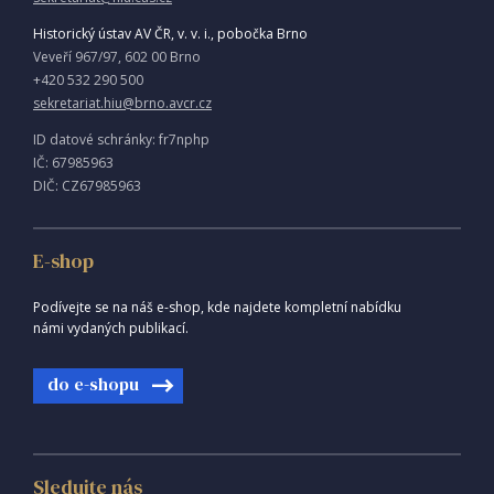
Historický ústav AV ČR, v. v. i., pobočka Brno
Veveří 967/97, 602 00 Brno
+420 532 290 500
sekretariat.hiu@brno.avcr.cz
ID datové schránky: fr7nphp
IČ: 67985963
DIČ: CZ67985963
E-shop
Podívejte se na náš e-shop, kde najdete kompletní nabídku
námi vydaných publikací.
do e-shopu
Sledujte nás