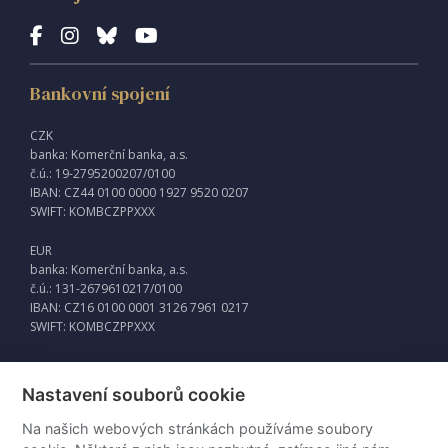
Bankovní spojení
CZK
banka: Komerční banka, a.s.
č.ú.: 19-2795200207/0100
IBAN: CZ44 0100 0000 1927 9520 0207
SWIFT: KOMBCZPPXXX
EUR
banka: Komerční banka, a.s.
č.ú.: 131-2679610217/0100
IBAN: CZ16 0100 0001 3126 7961 0217
SWIFT: KOMBCZPPXXX
Nastavení souborů cookie
Externí odkazy
Na našich webových stránkách používáme soubory
Intraweb