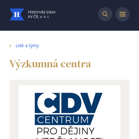
Historický ústav
AV ČR, v. v. i.
Lidé a týmy
Výzkumná centra