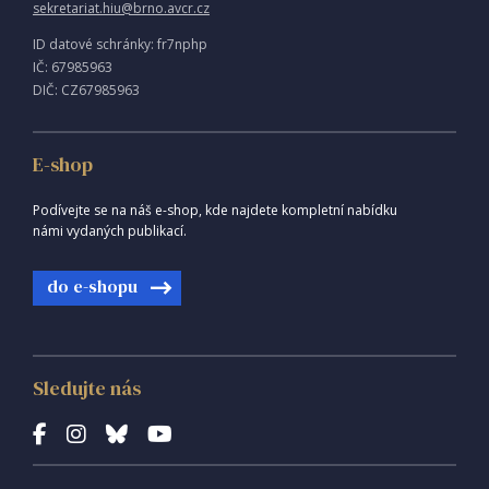
sekretariat.hiu@brno.avcr.cz
ID datové schránky: fr7nphp
IČ: 67985963
DIČ: CZ67985963
E-shop
Podívejte se na náš e-shop, kde najdete kompletní nabídku
námi vydaných publikací.
do e-shopu
Sledujte nás