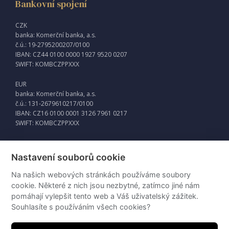
Bankovní spojení
CZK
banka: Komerční banka, a.s.
č.ú.: 19-2795200207/0100
IBAN: CZ44 0100 0000 1927 9520 0207
SWIFT: KOMBCZPPXXX
EUR
banka: Komerční banka, a.s.
č.ú.: 131-2679610217/0100
IBAN: CZ16 0100 0001 3126 7961 0217
SWIFT: KOMBCZPPXXX
Nastavení souborů cookie
Externí odkazy
Na našich webových stránkách používáme soubory
Intraweb
cookie. Některé z nich jsou nezbytné, zatímco jiné nám
pomáhají vylepšit tento web a Váš uživatelský zážitek.
Souhlasíte s používáním všech cookies?