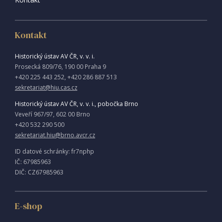
Kontakt
Historický ústav AV ČR, v. v. i.
Prosecká 809/76, 190 00 Praha 9
+420 225 443 252, +420 286 887 513
sekretariat@hiu.cas.cz
Historický ústav AV ČR, v. v. i., pobočka Brno
Veveří 967/97, 602 00 Brno
+420 532 290 500
sekretariat.hiu@brno.avcr.cz
ID datové schránky: fr7nphp
IČ: 67985963
DIČ: CZ67985963
E-shop