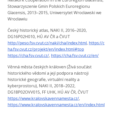
Network Cooperation in the Euroregion Glacensis,
Stowarzyszenie Gmin Polskich Euroregionu
Glacensis, 2013‒2015, Uniwersytet Wrocławski we
Wrocławiu
Český historický atlas, NAKI II, 2016‒2020,
DG16P02H010, HÚ AV ČR a ČVUT
http://peso.fsv.cvut.cz/naki/cha/index.html
,
https://c
ha.fsv.cvut.cz/projekt/en/index.html#top
https://cha.fsv.cvut.cz/
,
https://cha.fsv.cvut.cz/en/
Věnná města českých královen (Živá součást
historického vědomí a její podpora nástroji
historické geografie, virtuální reality a
kyberprostoru), NAKI II, 2018‒2022,
DG18P02OVV015, FF UHK, HÚ AV ČR, ČVUT
https://www.kralovskavennamesta.cz/
,
https://www.kralovskavennamesta.cz/en/index.html