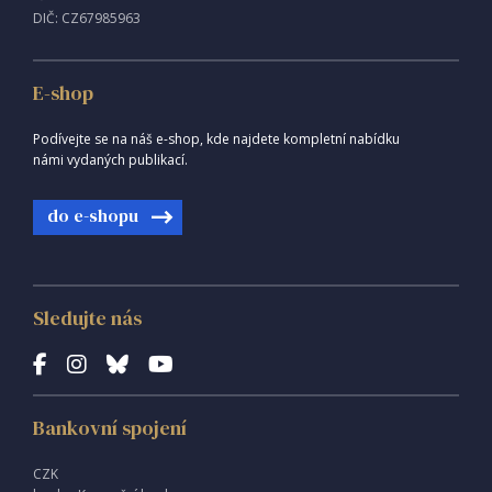
DIČ: CZ67985963
E-shop
Podívejte se na náš e-shop, kde najdete kompletní nabídku
námi vydaných publikací.
do e-shopu
Sledujte nás
Bankovní spojení
CZK