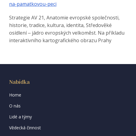
na-pamatkovou-peci
Strategie AV 21, Anatomie evropské společnosti,
historie, tradice, kultura, identita, Středověké
osídlení ‒ jádro evropských velkoměst. Na příkladu
interaktivního kartografického obrazu Prahy
Nabídka
Home
O nás
Lidé a týmy
Vědecká činnost