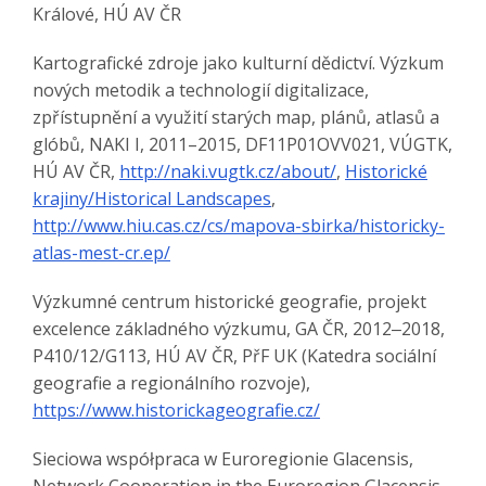
Králové, HÚ AV ČR
Kartografické zdroje jako kulturní dědictví. Výzkum
nových metodik a technologií digitalizace,
zpřístupnění a využití starých map, plánů, atlasů a
glóbů, NAKI I, 2011–2015, DF11P01OVV021, VÚGTK,
HÚ AV ČR,
http://naki.vugtk.cz/about/
,
Historické
krajiny/Historical Landscapes
,
http://www.hiu.cas.cz/cs/mapova-sbirka/historicky-
atlas-mest-cr.ep/
Výzkumné centrum historické geografie, projekt
excelence základného výzkumu, GA ČR, 2012‒2018,
P410/12/G113, HÚ AV ČR, PřF UK (Katedra sociální
geografie a regionálního rozvoje),
https://www.historickageografie.cz/
Sieciowa współpraca w Euroregionie Glacensis,