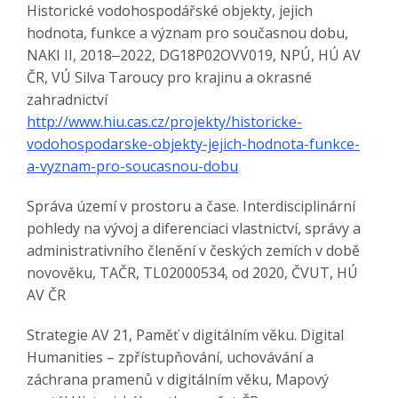
Historické vodohospodářské objekty, jejich
hodnota, funkce a význam pro současnou dobu,
NAKI II, 2018‒2022, DG18P02OVV019, NPÚ, HÚ AV
ČR, VÚ Silva Taroucy pro krajinu a okrasné
zahradnictví
http://www.hiu.cas.cz/projekty/historicke-
vodohospodarske-objekty-jejich-hodnota-funkce-
a-vyznam-pro-soucasnou-dobu
Správa území v prostoru a čase. Interdisciplinární
pohledy na vývoj a diferenciaci vlastnictví, správy a
administrativního členění v českých zemích v době
novověku, TAČR, TL02000534, od 2020, ČVUT, HÚ
AV ČR
Strategie AV 21, Paměť v digitálním věku. Digital
Humanities – zpřístupňování, uchovávání a
záchrana pramenů v digitálním věku, Mapový