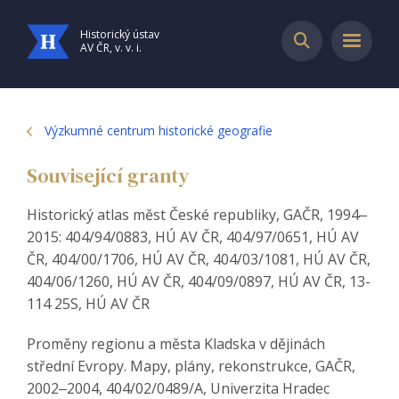
Historický ústav
AV ČR, v. v. i.
Výzkumné centrum historické geografie
Související granty
Historický atlas měst České republiky, GAČR, 1994‒
2015: 404/94/0883, HÚ AV ČR, 404/97/0651, HÚ AV
ČR, 404/00/1706, HÚ AV ČR, 404/03/1081, HÚ AV ČR,
404/06/1260, HÚ AV ČR, 404/09/0897, HÚ AV ČR, 13-
114 25S, HÚ AV ČR
Proměny regionu a města Kladska v dějinách
střední Evropy. Mapy, plány, rekonstrukce, GAČR,
2002‒2004, 404/02/0489/A, Univerzita Hradec