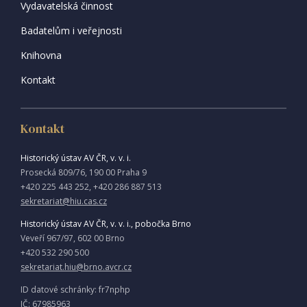
Vydavatelská činnost
Badatelům i veřejnosti
Knihovna
Kontakt
Kontakt
Historický ústav AV ČR, v. v. i.
Prosecká 809/76, 190 00 Praha 9
+420 225 443 252, +420 286 887 513
sekretariat@hiu.cas.cz
Historický ústav AV ČR, v. v. i., pobočka Brno
Veveří 967/97, 602 00 Brno
+420 532 290 500
sekretariat.hiu@brno.avcr.cz
ID datové schránky: fr7nphp
IČ: 67985963