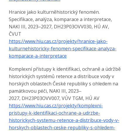
Hranice jako kulturněhistorický fenomén.
Specifikace, analýza, komparace a interpretace,
NAKI III, 2023‒2027, DH23P03OVV030, HÚ AV,
ČVUT
https://www.hiu.cas.cz/projekty/hranice-jako-
kulturnehistoricky-fenomen-specifikace-analyza-
komparace-a-interpretace
Komplexní přístupy k identifikaci, ochraně a údržbě
historických systémů retence a distribuce vody v
horských oblastech České republiky s ohledem na
památkovou péči, NAKI III, 2023‒
2027, DH23P03OVV007, VÚV TGM, HÚ AV
​​​​​​​https://www.hiu.cas.cz/projekty/komplexni-
pristupy-k-identifikaci-ochrane-a-udrzbe-
historickych-systemu-retence-a-distribuce-vody-v-
horskych-oblastech-ceske-republiky-s-ohledem-