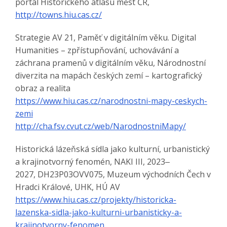
portál Historického atlasu měst ČR,
http://towns.hiu.cas.cz/
Strategie AV 21, Paměť v digitálním věku. Digital
Humanities – zpřístupňování, uchovávání a
záchrana pramenů v digitálním věku, Národnostní
diverzita na mapách českých zemí – kartografický
obraz a realita
https://www.hiu.cas.cz/narodnostni-mapy-ceskych-
zemi
http://cha.fsv.cvut.cz/web/NarodnostniMapy/
Historická lázeňská sídla jako kulturní, urbanistický
a krajinotvorný fenomén, NAKI III, 2023‒
2027, DH23P03OVV075, Muzeum východních Čech v
Hradci Králové, UHK, HÚ AV
https://www.hiu.cas.cz/projekty/historicka-
lazenska-sidla-jako-kulturni-urbanisticky-a-
krajinotvorny-fenomen