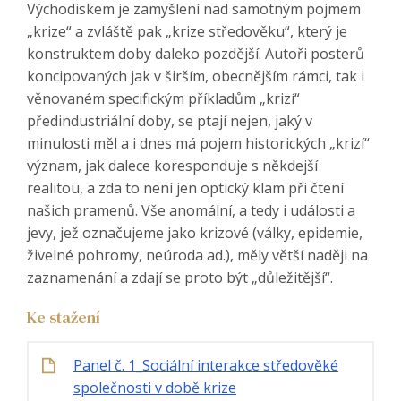
Východiskem je zamyšlení nad samotným pojmem
„krize“ a zvláště pak „krize středověku“, který je
konstruktem doby daleko pozdější. Autoři posterů
koncipovaných jak v širším, obecnějším rámci, tak i
věnovaném specifickým příkladům „krizí“
předindustriální doby, se ptají nejen, jaký v
minulosti měl a i dnes má pojem historických „krizí“
význam, jak dalece koresponduje s někdejší
realitou, a zda to není jen optický klam při čtení
našich pramenů. Vše anomální, a tedy i události a
jevy, jež označujeme jako krizové (války, epidemie,
živelné pohromy, neúroda ad.), měly větší naději na
zaznamenání a zdají se proto být „důležitější“.
Ke stažení
Panel č. 1_Sociální interakce středověké
společnosti v době krize