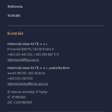
Knihovna
Kontakt
Kontakt
Historický ústav AV ČR, v. v. i.
Prosecká 809/76, 190 00 Praha 9
+420 225 443 252, +420 286 887 513
sekretariat@hiu.cas.cz
Historický ústav AV ČR, v. v. i., pobočka Brno
Veveří 967/97, 602 00 Brno
+420 532 290 500
sekretariat.hiu@brno.avcr.cz
ID datové schránky: fr7nphp
IČ: 67985963
DIČ: CZ67985963