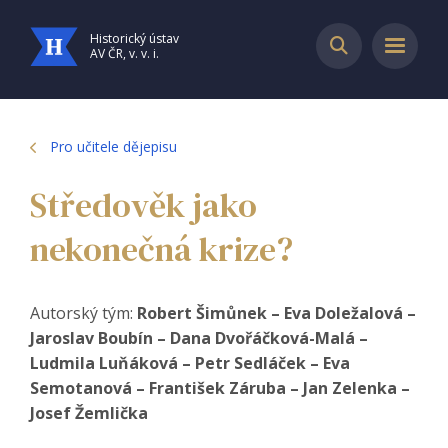
Historický ústav
AV ČR, v. v. i.
Pro učitele dějepisu
Středověk jako
nekonečná krize?
Autorský tým:
Robert Šimůnek – Eva Doležalová –
Jaroslav Boubín – Dana Dvořáčková-Malá –
Ludmila Luňáková – Petr Sedláček – Eva
Semotanová – František Záruba – Jan Zelenka –
Josef Žemlička