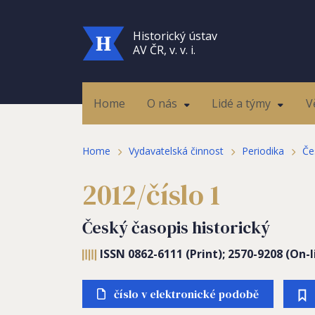
Historický ústav
AV ČR, v. v. i.
Home
O nás
Lidé a týmy
V
Home
Vydavatelská činnost
Periodika
Če
2012/číslo 1
Český časopis historický
ISSN 0862-6111 (Print); 2570-9208 (On-l
číslo v elektronické podobě