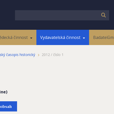
ědecká činnost
Vydavatelská činnost
Badatelům 
ský časopis historický
2012 / číslo 1
ine)
obsah