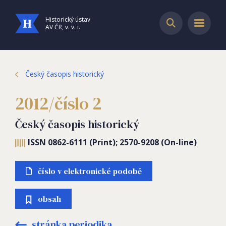
Historický ústav
AV ČR, v. v. i.
Český časopis historický
2012/číslo 2
Český časopis historický
ISSN 0862-6111 (Print); 2570-9208 (On-line)
číslo v elektronické podobě
obsah
stránka periodika