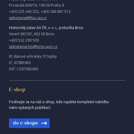
Prosecká 809/76, 190 00 Praha 9
+420 225 443 252, +420 286 887 513
sekretariat@hiu.cas.cz
Historický ústav AV ČR, v. v. i., pobočka Brno
Veveří 967/97, 602 00 Brno
+420 532 290 500
sekretariat.hiu@brno.avcr.cz
ID datové schránky: fr7nphp
IČ: 67985963
DIČ: CZ67985963
E-shop
Podívejte se na náš e-shop, kde najdete kompletní nabídku
námi vydaných publikací.
do e-shopu