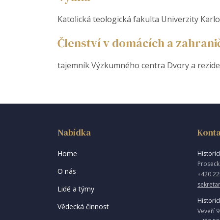
Katolická teologická fakulta Univerzity Kar
Členství v domácích a zahran
tajemník Výzkumného centra Dvory a rezide
Nabídka
Konta
Home
Historick
Proseck
O nás
+420 22
sekretar
Lidé a týmy
Historic
Vědecká činnost
Veveří 