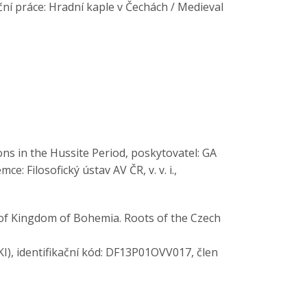
ční práce: Hradní kaple v Čechách / Medieval
ns in the Hussite Period, poskytovatel: GA
: Filosofický ústav AV ČR, v. v. i.,
y of Kingdom of Bohemia. Roots of the Czech
I), identifikační kód: DF13P01OVV017, člen