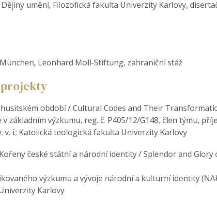
Dějiny umění, Filozofická fakulta Univerzity Karlovy, diserta
München, Leonhard Moll-Stiftung, zahraniční stáž
projekty
 husitském období / Cultural Codes and Their Transformatio
základním výzkumu, reg. č. P405/12/G148, člen týmu, příjemce
 v. i.; Katolická teologická fakulta Univerzity Karlovy
 Kořeny české státní a národní identity / Splendor and Glor
kovaného výzkumu a vývoje národní a kulturní identity (NAK
 Univerzity Karlovy