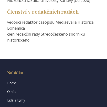
Filozofická fakulta Univerzity Karlovy (od 2020)
Členství v redakčních radách
vedoucí redaktor časopisu Mediaevalia Historica
Bohemica
člen redakční rady Středočeského sborníku
historického
Nabídka
Home
O nás
Lidé a týmy