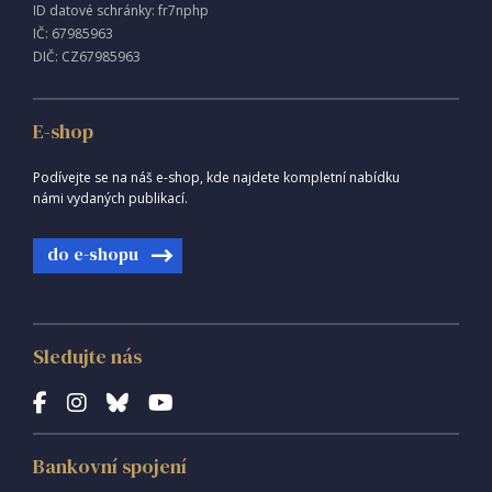
ID datové schránky: fr7nphp
IČ: 67985963
DIČ: CZ67985963
E-shop
Podívejte se na náš e-shop, kde najdete kompletní nabídku
námi vydaných publikací.
do e-shopu
Sledujte nás
Bankovní spojení