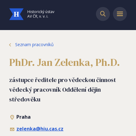
Historický ústav
AV ČR, v. v. i.
Seznam pracovníků
PhDr. Jan Zelenka, Ph.D.
zástupce ředitele pro vědeckou činnost
vědecký pracovník Oddělení dějin
středověku
Praha
zelenka@hiu.cas.cz