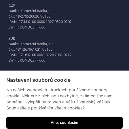
CZK
banka: Komerční banka, a.s.
č.ú.: 19-2795200207/0100
IBAN: CZ44 0100 0000 1927 9520 0207
SWIFT: KOMBCZPPXXX
EUR
banka: Komerční banka, a.s.
č.ú.: 131-2679610217/0100
IBAN: CZ16 0100 0001 3126 7961 0217
SWIFT: KOMBCZPPXXX
Nastavení souborů cookie
Externí odkazy
Na našich webových stránkách používáme soubory
Intraweb
cookie. Některé z nich jsou nezbytné, zatímco jiné nám
pomáhají vylepšit tento web a Váš uživatelský zážitek.
Souhlasíte s používáním všech cookies?
Ano, souhlasím