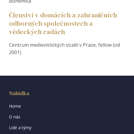
Bohemica
Členství v domácích a zahraničních
odborných společnostech a
vědeckých radách
Centrum medievistických studií v Praze, fellow (od
2001)
Nabídka
Home
O nás
Lidé a týmy