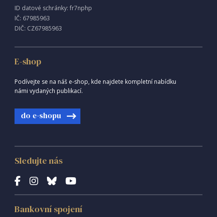
ID datové schránky: fr7nphp
IČ: 67985963
DIČ: CZ67985963
E-shop
Podívejte se na náš e-shop, kde najdete kompletní nabídku
námi vydaných publikací.
do e-shopu
Sledujte nás
Bankovní spojení