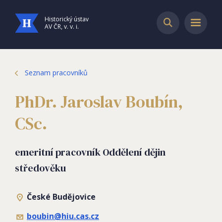
Historický ústav
AV ČR, v. v. i.
Seznam pracovníků
PhDr. Jaroslav Boubín,
CSc.
emeritní pracovník Oddělení dějin
středověku
České Budějovice
boubin@hiu.cas.cz