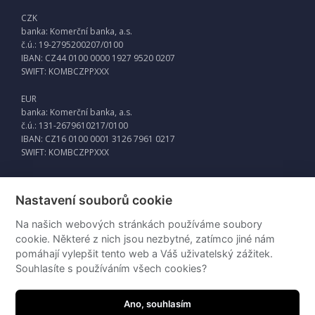
CZK
banka: Komerční banka, a.s.
č.ú.: 19-2795200207/0100
IBAN: CZ44 0100 0000 1927 9520 0207
SWIFT: KOMBCZPPXXX
EUR
banka: Komerční banka, a.s.
č.ú.: 131-2679610217/0100
IBAN: CZ16 0100 0001 3126 7961 0217
SWIFT: KOMBCZPPXXX
Nastavení souborů cookie
Externí odkazy
Na našich webových stránkách používáme soubory
Intraweb
cookie. Některé z nich jsou nezbytné, zatímco jiné nám
pomáhají vylepšit tento web a Váš uživatelský zážitek.
Souhlasíte s používáním všech cookies?
Ano, souhlasím