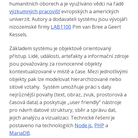
humanitních oborech a je využíváno vědci na řadě
výzkumných pracovišť
evropských a amerických
univerzit. Autory a dodavateli systému jsou vývojáři
nizozemské firmy
LAB1100
Pim van Bree a Geert
Kessels.
Základem systému je objektově orientovaný
přístup. Lidé, události, artefakty a informační zdroje
jsou považovány za rovnocenné objekty
kontextualizované v místě a čase. Mezi jednotlivými
objekty pak lze modelovat hierarchizované nebo
síťové vztahy. Systém umožňuje práci s daty
nejrůznější povahy (text, obraz, zvuk, prostorová a
časová data) a poskytuje „user friendly“ nástroje
pro návrh datové struktury, sběr a správu dat,
jejich analýzu a vizualizaci. Technické řešení je
postaveno na technologiích
Node.js
,
PHP
a
MariaDB
.