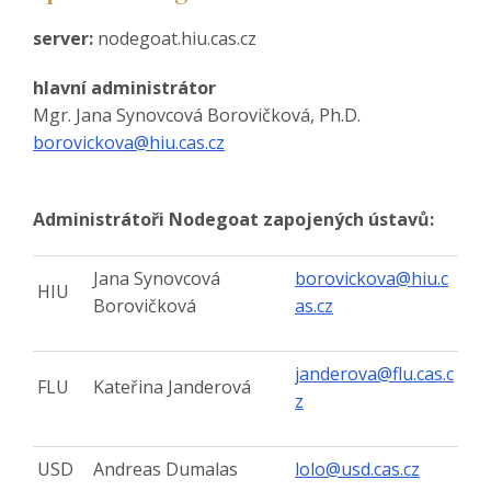
server:
nodegoat.hiu.cas.cz
hlavní administrátor
Mgr. Jana Synovcová Borovičková, Ph.D.
borovickova@hiu.cas.cz
Administrátoři Nodegoat zapojených ústavů:
Jana Synovcová
borovickova@hiu.c
HIU
Borovičková
as.cz
janderova@flu.cas.c
FLU
Kateřina Janderová
z
USD
Andreas Dumalas
lolo@usd.cas.cz