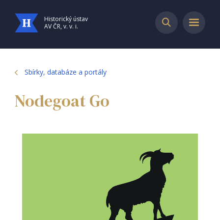
Historický ústav
AV ČR, v. v. i.
Sbírky, databáze a portály
Nodegoat Go