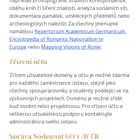
například prosopografie, studium korespondence,
oběhu knih či šíření znalostí, analýza sociálních síti,
dokumentace památek, uměleckých předmětů nebo
archeologických nalezišť. Za všechny jmenujme
namátkou
Repertorium Academicum Germanicum
,
Encyclopedia of Romantic Nationalism in
Europe
nebo
Mapping Visions of Rome
.
Zřízení účtu
Zřízení uživatelské domény a účtu je možné zdarma
pro každého zaměstnance ústavu, stejně jako
všechny spolupracovníky a studenty podílející se na
výzkumných projektech. Doménu je možné zřídit
buď osobní nebo projektovou. Pro zřízení účtu a
veškerou uživatelskou podporu kontaktujte
administrátora svého ústavu.
Správa Nodegoat GO v AV ČR