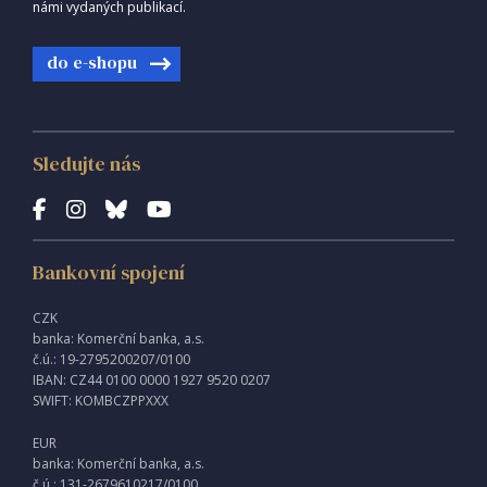
námi vydaných publikací.
do e-shopu
Sledujte nás
Bankovní spojení
CZK
banka: Komerční banka, a.s.
č.ú.: 19-2795200207/0100
IBAN: CZ44 0100 0000 1927 9520 0207
SWIFT: KOMBCZPPXXX
EUR
banka: Komerční banka, a.s.
č.ú.: 131-2679610217/0100