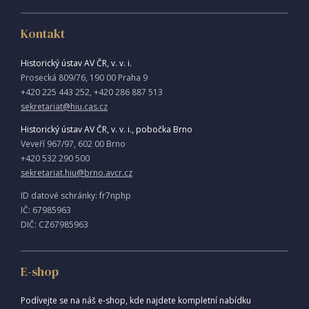
Kontakt
Historický ústav AV ČR, v. v. i.
Prosecká 809/76, 190 00 Praha 9
+420 225 443 252, +420 286 887 513
sekretariat@hiu.cas.cz
Historický ústav AV ČR, v. v. i., pobočka Brno
Veveří 967/97, 602 00 Brno
+420 532 290 500
sekretariat.hiu@brno.avcr.cz
ID datové schránky: fr7nphp
IČ: 67985963
DIČ: CZ67985963
E-shop
Podívejte se na náš e-shop, kde najdete kompletní nabídku