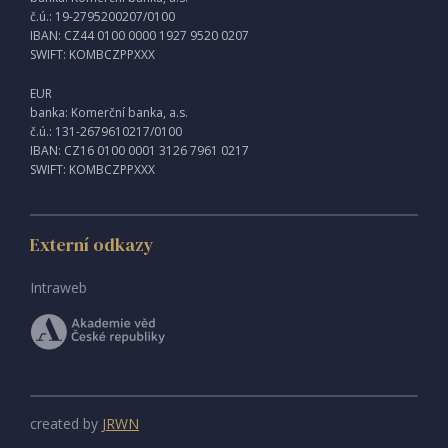
č.ú.: 19-2795200207/0100
IBAN: CZ44 0100 0000 1927 9520 0207
SWIFT: KOMBCZPPXXX
EUR
banka: Komerční banka, a.s.
č.ú.: 131-2679610217/0100
IBAN: CZ16 0100 0001 3126 7961 0217
SWIFT: KOMBCZPPXXX
Externí odkazy
Intraweb
created by
JRWN