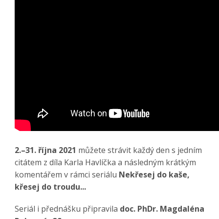
2.–31. října 2021
můžete strávit každý den s jedním
citátem z díla Karla Havlíčka a následným krátkým
komentářem v rámci seriálu
Nekřesej do kaše,
křesej do troudu...
Seriál i přednášku připravila
doc.
PhDr. Magdaléna