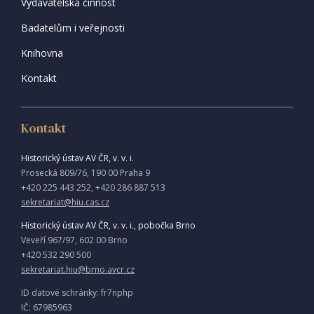
Vydavatelská činnost
Badatelům i veřejnosti
Knihovna
Kontakt
Kontakt
Historický ústav AV ČR, v. v. i.
Prosecká 809/76, 190 00 Praha 9
+420 225 443 252, +420 286 887 513
sekretariat@hiu.cas.cz
Historický ústav AV ČR, v. v. i., pobočka Brno
Veveří 967/97, 602 00 Brno
+420 532 290 500
sekretariat.hiu@brno.avcr.cz
ID datové schránky: fr7nphp
IČ: 67985963