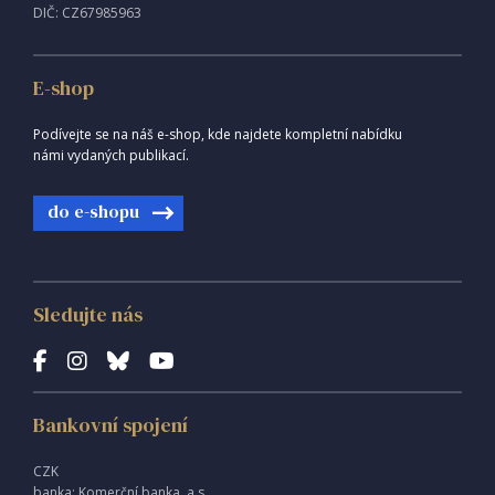
DIČ: CZ67985963
E-shop
Podívejte se na náš e-shop, kde najdete kompletní nabídku
námi vydaných publikací.
do e-shopu
Sledujte nás
Bankovní spojení
CZK
banka: Komerční banka, a.s.