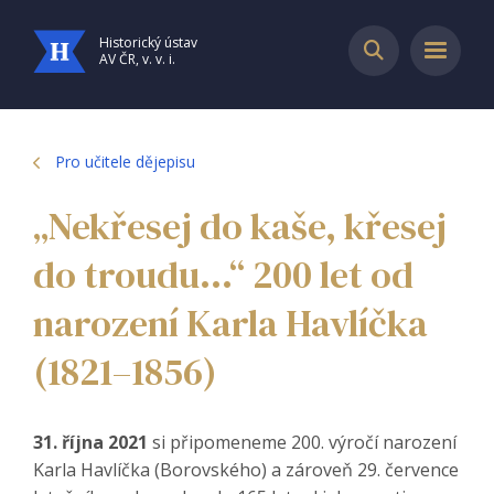
Historický ústav
AV ČR, v. v. i.
Pro učitele dějepisu
„Nekřesej do kaše, křesej
do troudu...“ 200 let od
narození Karla Havlíčka
(1821–1856)
31. října 2021
si připomeneme 200. výročí narození
Karla Havlíčka (Borovského) a zároveň 29. července