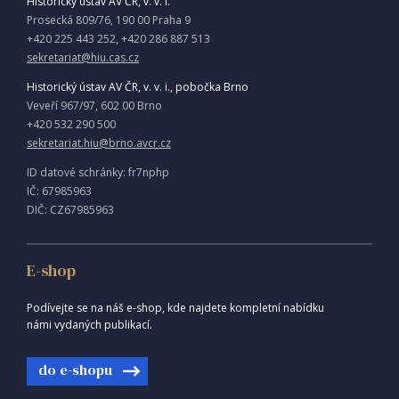
Historický ústav AV ČR, v. v. i.
Prosecká 809/76, 190 00 Praha 9
+420 225 443 252, +420 286 887 513
sekretariat@hiu.cas.cz
Historický ústav AV ČR, v. v. i., pobočka Brno
Veveří 967/97, 602 00 Brno
+420 532 290 500
sekretariat.hiu@brno.avcr.cz
ID datové schránky: fr7nphp
IČ: 67985963
DIČ: CZ67985963
E-shop
Podívejte se na náš e-shop, kde najdete kompletní nabídku
námi vydaných publikací.
do e-shopu