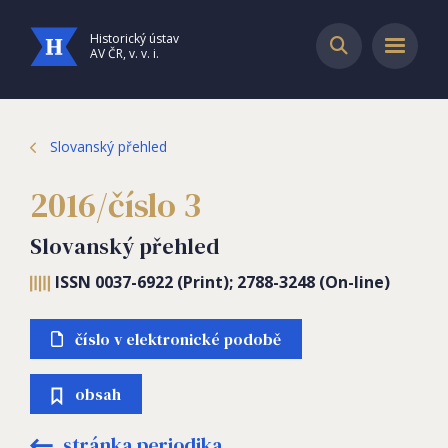
Historický ústav
AV ČR, v. v. i.
Slovanský přehled
2016/číslo 3
Slovanský přehled
ISSN 0037-6922 (Print); 2788-3248 (On-line)
číslo v elektronické podobě
obsah
stránka periodika