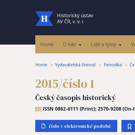
Historický ústav
AV ČR, v. v. i.
Home
O nás
Lidé a týmy
V
Home
Vydavatelská činnost
Periodika
Če
2015/číslo 1
Český časopis historický
ISSN 0862-6111 (Print); 2570-9208 (On-l
číslo v elektronické podobě