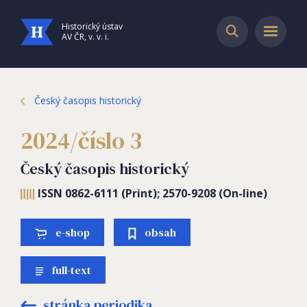
Historický ústav
AV ČR, v. v. i.
Český časopis historický
2024/číslo 3
Český časopis historický
ISSN 0862-6111 (Print); 2570-9208 (On-line)
e-shop
obsah
full-text
stránka periodika