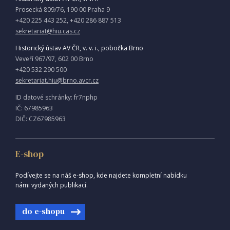
Prosecká 809/76, 190 00 Praha 9
+420 225 443 252, +420 286 887 513
sekretariat@hiu.cas.cz
Historický ústav AV ČR, v. v. i., pobočka Brno
Veveří 967/97, 602 00 Brno
+420 532 290 500
sekretariat.hiu@brno.avcr.cz
ID datové schránky: fr7nphp
IČ: 67985963
DIČ: CZ67985963
E-shop
Podívejte se na náš e-shop, kde najdete kompletní nabídku
námi vydaných publikací.
do e-shopu