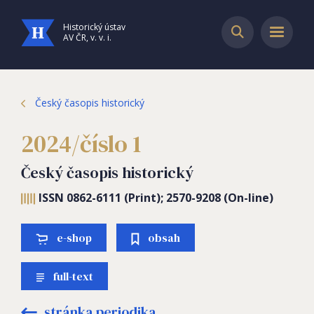
Historický ústav
AV ČR, v. v. i.
Český časopis historický
2024/číslo 1
Český časopis historický
ISSN 0862-6111 (Print); 2570-9208 (On-line)
e-shop
obsah
full-text
stránka periodika