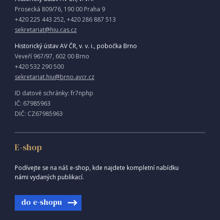
Prosecká 809/76, 190 00 Praha 9
+420 225 443 252, +420 286 887 513
sekretariat@hiu.cas.cz
Historický ústav AV ČR, v. v. i., pobočka Brno
Veveří 967/97, 602 00 Brno
+420 532 290 500
sekretariat.hiu@brno.avcr.cz
ID datové schránky: fr7nphp
IČ: 67985963
DIČ: CZ67985963
E-shop
Podívejte se na náš e-shop, kde najdete kompletní nabídku
námi vydaných publikací.
do e-shopu