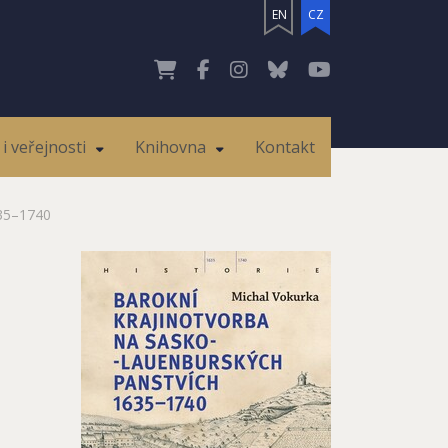
EN
CZ
i veřejnosti
Knihovna
Kontakt
635–1740