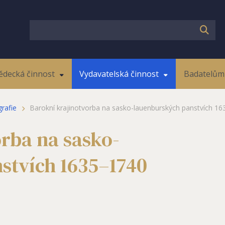
ědecká činnost
Vydavatelská činnost
Badatelům 
rafie
Barokní krajinotvorba na sasko-lauenburských panstvích 1
rba na sasko-
stvích 1635–1740