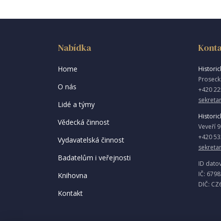
Nabídka
Konta
Home
Historick
Proseck
O nás
+420 22
sekretar
Lidé a týmy
Historic
Vědecká činnost
Veveří 
+420 53
Vydavatelská činnost
sekreta
Badatelům i veřejnosti
ID dato
IČ: 679
Knihovna
DIČ: CZ
Kontakt