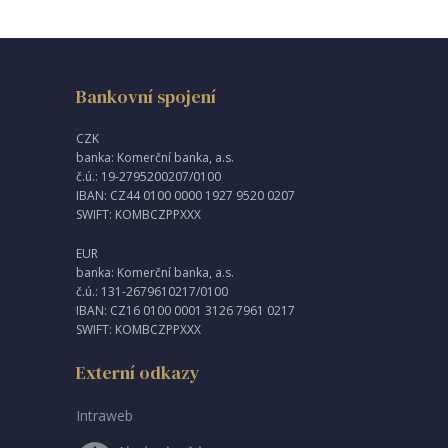
Bankovní spojení
CZK
banka: Komerční banka, a.s.
č.ú.: 19-2795200207/0100
IBAN: CZ44 0100 0000 1927 9520 0207
SWIFT: KOMBCZPPXXX
EUR
banka: Komerční banka, a.s.
č.ú.: 131-2679610217/0100
IBAN: CZ16 0100 0001 3126 7961 0217
SWIFT: KOMBCZPPXXX
Externí odkazy
Intraweb