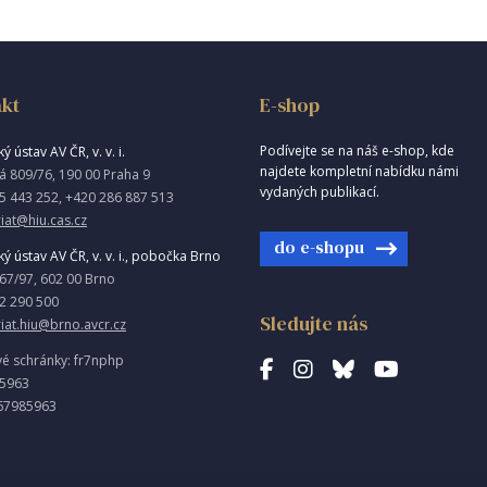
kt
E-shop
Podívejte se na náš e-shop, kde
ý ústav AV ČR, v. v. i.
najdete kompletní nabídku námi
á 809/76, 190 00 Praha 9
vydaných publikací.
5 443 252, +420 286 887 513
iat@hiu.cas.cz
do e-shopu
ký ústav AV ČR, v. v. i., pobočka Brno
967/97, 602 00 Brno
2 290 500
Sledujte nás
riat.hiu@brno.avcr.cz
vé schránky: fr7nphp
85963
67985963