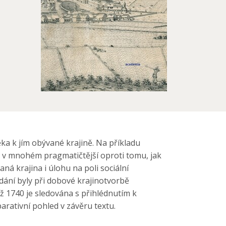
ka k jím obývané krajině. Na příkladu
l v mnohém pragmatičtější oproti tomu, jak
á krajina i úlohu na poli sociální
dání byly při dobové krajinotvorbě
ž 1740 je sledována s přihlédnutím k
rativní pohled v závěru textu.