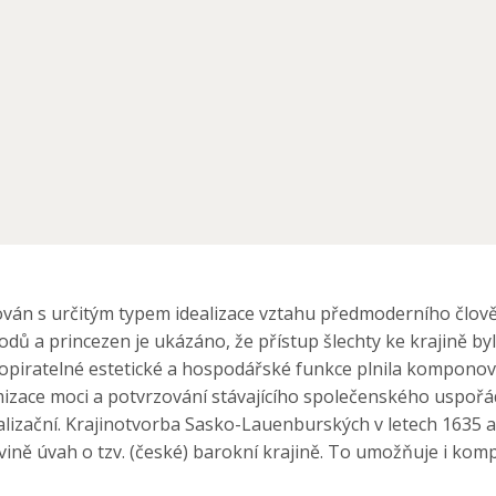
ován s určitým typem idealizace vztahu předmoderního člově
ů a princezen je ukázáno, že přístup šlechty ke krajině by
opiratelné estetické a hospodářské funkce plnila komponovan
mizace moci a potvrzování stávajícího společenského uspořá
lizační. Krajinotvorba Sasko-Lauenburských v letech 1635 a
ě úvah o tzv. (české) barokní krajině. To umožňuje i kompa