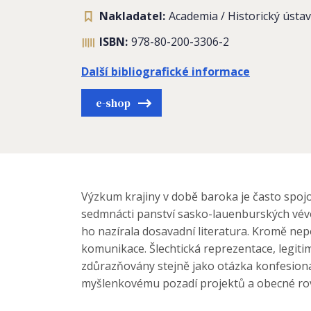
Nakladatel:
Academia / Historický ústav
ISBN:
978-80-200-3306-2
Další bibliografické informace
e-shop
Výzkum krajiny v době baroka je často spoj
sedmnácti panství sasko-lauenburských vévod
ho nazírala dosavadní literatura. Kromě nep
komunikace. Šlechtická reprezentace, legiti
zdůrazňovány stejně jako otázka konfesiona
myšlenkovému pozadí projektů a obecné rovin