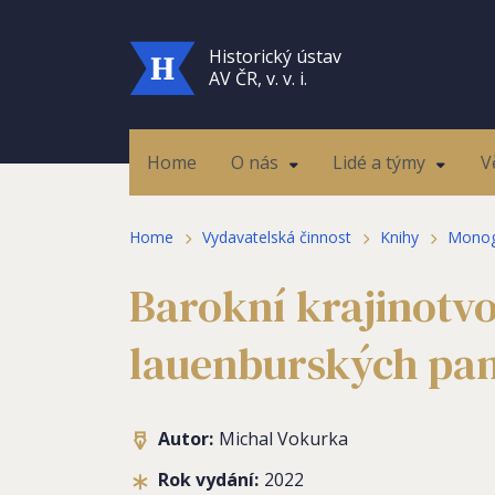
Historický ústav
AV ČR, v. v. i.
Home
O nás
Lidé a týmy
V
Home
Vydavatelská činnost
Knihy
Monog
Barokní krajinotvo
lauenburských pan
Autor:
Michal Vokurka
Rok vydání:
2022