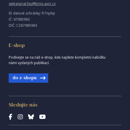
sekretariat.hiu@brno.avcr.cz
ID datové schránky: fr7nphp
IČ: 67985963
DIČ: CZ67985963
E-shop
Podívejte se na náš e-shop, kde najdete kompletní nabídku
námi vydaných publikací.
do e-shopu
Sledujte nás