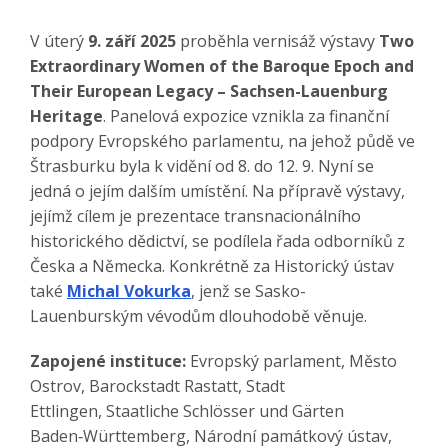
V úterý
9. září 2025
proběhla vernisáž výstavy
Two
Extraordinary Women of the Baroque Epoch and
Their European Legacy – Sachsen-Lauenburg
Heritage
. Panelová expozice vznikla za finanční
podpory Evropského parlamentu, na jehož půdě ve
Štrasburku byla k vidění od 8. do 12. 9. Nyní se
jedná o jejím dalším umístění. Na přípravě výstavy,
jejímž cílem je prezentace transnacionálního
historického dědictví, se podílela řada odborníků z
Česka a Německa. Konkrétně za Historický ústav
také
Michal Vokurka
, jenž se Sasko-
Lauenburským vévodům dlouhodobě věnuje.
Zapojené instituce:
Evropský parlament, Město
Ostrov, Barockstadt Rastatt, Stadt
Ettlingen, Staatliche Schlösser und Gärten
Baden‑Württemberg, Národní památkový ústav,