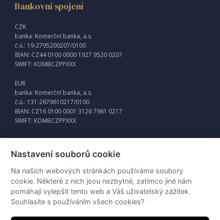
Bankovní spojení
CZK
banka: Komerční banka, a.s.
č.ú.: 19-2795200207/0100
IBAN: CZ44 0100 0000 1927 9520 0207
SWIFT: KOMBCZPPXXX
EUR
banka: Komerční banka, a.s.
č.ú.: 131-2679610217/0100
IBAN: CZ16 0100 0001 3126 7961 0217
SWIFT: KOMBCZPPXXX
Nastavení souborů cookie
Externí odkazy
Na našich webových stránkách používáme soubory
Intraweb
cookie. Některé z nich jsou nezbytné, zatímco jiné nám
pomáhají vylepšit tento web a Váš uživatelský zážitek.
Souhlasíte s používáním všech cookies?