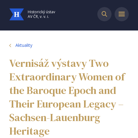
Historický ústav
AV ČR, v. v. i.
Aktuality
Vernisáž výstavy Two
Extraordinary Women of
the Baroque Epoch and
Their European Legacy –
Sachsen-Lauenburg
Heritage