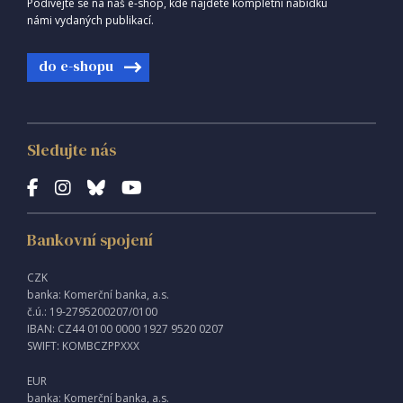
Podívejte se na náš e-shop, kde najdete kompletní nabídku
námi vydaných publikací.
do e-shopu
Sledujte nás
Bankovní spojení
CZK
banka: Komerční banka, a.s.
č.ú.: 19-2795200207/0100
IBAN: CZ44 0100 0000 1927 9520 0207
SWIFT: KOMBCZPPXXX
EUR
banka: Komerční banka, a.s.