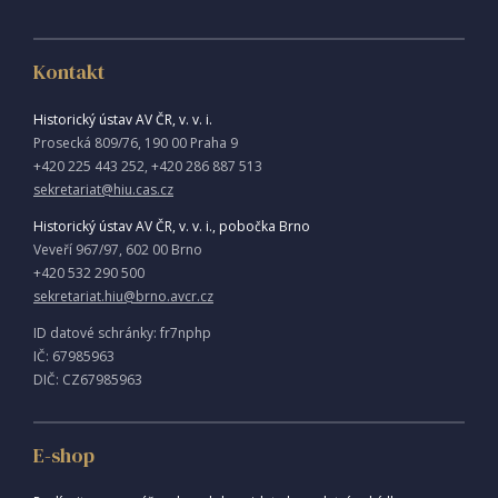
Kontakt
Historický ústav AV ČR, v. v. i.
Prosecká 809/76, 190 00 Praha 9
+420 225 443 252, +420 286 887 513
sekretariat@hiu.cas.cz
Historický ústav AV ČR, v. v. i., pobočka Brno
Veveří 967/97, 602 00 Brno
+420 532 290 500
sekretariat.hiu@brno.avcr.cz
ID datové schránky: fr7nphp
IČ: 67985963
DIČ: CZ67985963
E-shop