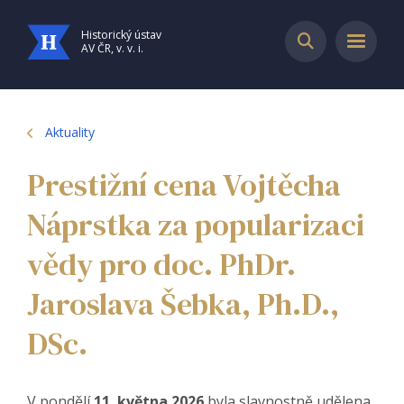
Historický ústav
AV ČR, v. v. i.
Aktuality
Prestižní cena Vojtěcha
Náprstka za popularizaci
vědy pro doc. PhDr.
Jaroslava Šebka, Ph.D.,
DSc.
V pondělí
11. května 2026
byla slavnostně udělena