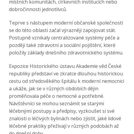
místních komunitách, církevních institucích nebo
dobročinnosti jednotlivců.
Teprve s nástupem moderní občanské společnosti
se do této oblasti začal výrazněji zapojovat stát.
Postupně vznikaly centralizované systémy péče a
později také zdravotní a sociální pojištění, které
položily základy dnešního zdravotnického systému.
Expozice Historického ústavu Akademie věd České
republiky představí ve zkratce dlouhou historickou
cestu od středověkého špitálu k moderní nemocnici
a ukáže, jak se v různých obdobích dějin
proměňovala péče o nemocné a potřebné.
Návštěvníci se mohou seznámit se starými
léčebnými postupy a předpisy, vyzkoušet si své
znalosti o léčivých bylinách nebo zjistit, jaké lidové
léčebné praktiky přežívají v různých podobách až
do dnešní doby.