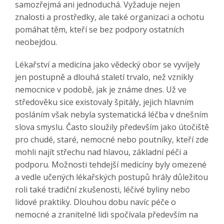
samozřejmá ani jednoduchá. Vyžaduje nejen
znalosti a prostředky, ale také organizaci a ochotu
pomáhat těm, kteří se bez podpory ostatních
neobejdou.
Lékařství a medicína jako vědecký obor se vyvíjely
jen postupně a dlouhá staletí trvalo, než vznikly
nemocnice v podobě, jak je známe dnes. Už ve
středověku sice existovaly špitály, jejich hlavním
posláním však nebyla systematická léčba v dnešním
slova smyslu. Často sloužily především jako útočiště
pro chudé, staré, nemocné nebo poutníky, kteří zde
mohli najít střechu nad hlavou, základní péči a
podporu. Možnosti tehdejší medicíny byly omezené
a vedle učených lékařských postupů hrály důležitou
roli také tradiční zkušenosti, léčivé byliny nebo
lidové praktiky. Dlouhou dobu navíc péče o
nemocné a zranitelné lidi spočívala především na