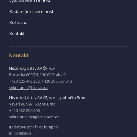
Vydavatelská činnost
Badatelům i veřejnosti
Knihovna
Kontakt
Kontakt
Historický ústav AV ČR, v. v. i.
Prosecká 809/76, 190 00 Praha 9
+420 225 443 252, +420 286 887 513
sekretariat@hiu.cas.cz
Historický ústav AV ČR, v. v. i., pobočka Brno
Veveří 967/97, 602 00 Brno
+420 532 290 500
sekretariat.hiu@brno.avcr.cz
ID datové schránky: fr7nphp
IČ: 67985963