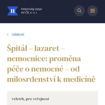
Historický ústav
AV ČR, v. v. i.
Události
Špitál – lazaret –
nemocnice: proměna
péče o nemocné – od
milosrdenství k medicíně
veletrh, pro veřejnost