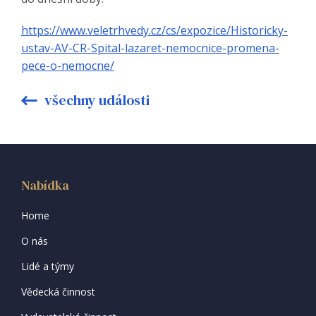
https://www.veletrhvedy.cz/cs/expozice/Historicky-
ustav-AV-CR-Spital-lazaret-nemocnice-promena-
pece-o-nemocne/
všechny události
Nabídka
Home
O nás
Lidé a týmy
Vědecká činnost