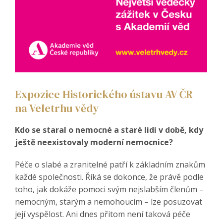
Expozice Historického ústavu AV ČR
na Veletrhu vědy
Kdo se staral o nemocné a staré lidi v době, kdy
ještě neexistovaly moderní nemocnice?
Péče o slabé a zranitelné patří k základním znakům
každé společnosti. Říká se dokonce, že právě podle
toho, jak dokáže pomoci svým nejslabším členům –
nemocným, starým a nemohoucím – lze posuzovat
její vyspělost. Ani dnes přitom není taková péče