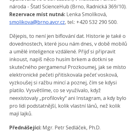
národa - Štatl ScienceHub (Brno, Radnická 369/10).
Rezervace míst nutná:
Lenka Smolíková,
smolikova@brno.avcr.cz
, tel.: +420 532 290 500.
Dějepis, to není jen biflování dat. Historie je také o
dovednostech, které jsou nám dnes, v době mobilů
a umělé inteligence vzdálené. Přijď si připravit
inkoust, napiš něco husím brkem a dotkni se
skutečného pergamenu! Prozkoumej, jak se místo
elektronické pečeti přitiskovala pečeť vosková,
vyzkoušej si ražbu mincí a poznej, čím se kdysi
platilo. Vysvětlíme, co se využívalo, když
neexistovaly „profilovky“ ani Instagram, a kdy bylo
pro lidi podstatnější, kolik vlastní lánů, než kolik
mají lajků.
Přednášející:
Mgr. Petr Sedláček, Ph.D.