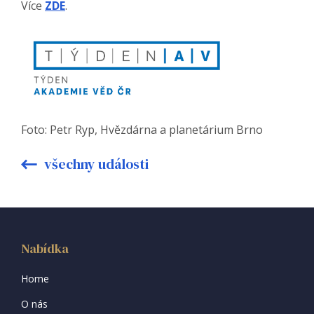
Více
ZDE
.
Foto: Petr Ryp, Hvězdárna a planetárium Brno
všechny události
Nabídka
Home
O nás