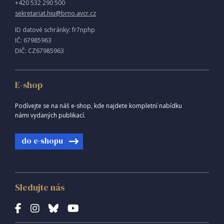
+420 532 290 500
sekretariat.hiu@brno.avcr.cz
ID datové schránky: fr7nphp
IČ: 67985963
DIČ: CZ67985963
E-shop
Podívejte se na náš e-shop, kde najdete kompletní nabídku
námi vydaných publikací.
do e-shopu
Sledujte nás