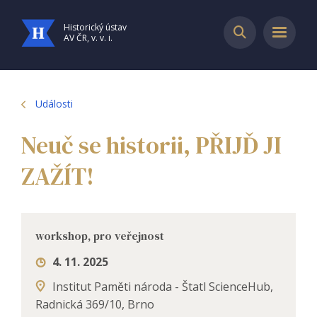
Historický ústav
AV ČR, v. v. i.
Události
Neuč se historii, PŘIJĎ JI
ZAŽÍT!
workshop, pro veřejnost
4. 11. 2025
Institut Paměti národa - Štatl ScienceHub,
Radnická 369/10, Brno