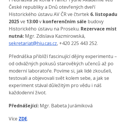
České republiky a Dnů otevřených dveří
Historického ústavu AV ČR ve čtvrtek
6. listopadu
2025
ve
13:00
v
konferenčním sále
budovy
Historického ústavu na Proseku.
Rezervace míst
nutná:
Mgr. Zdislava Kazmirowská,
sekretariat@hiu.cas.cz
, +420 225 443 252.
Přednáška přiblíží fascinující dějiny experimentu –
od odvážných pokusů starověkých učenců až po
moderní laboratoře. Povíme si, jak lidé zkoušeli,
testovali a objevovali svět kolem sebe, a jak se
experiment stával důležitým pro vědu i náš
každodenní život.
Přednášející:
Mgr. Babeta Jurámiková
Více
ZDE
.