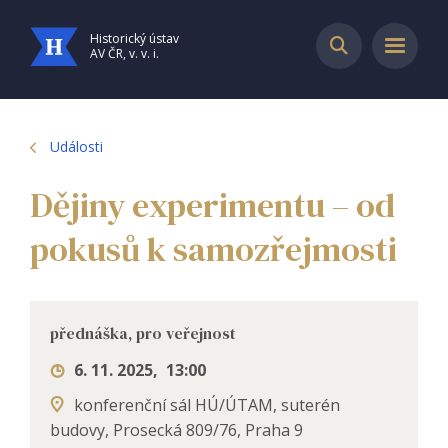
Historický ústav
AV ČR, v. v. i.
Události
Dějiny experimentu – od
pokusů k samozřejmosti
přednáška, pro veřejnost
6. 11. 2025
,
13:00
konferenční sál HÚ/ÚTAM, suterén
budovy, Prosecká 809/76, Praha 9