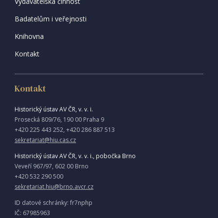
Vydavatelská činnost
Badatelům i veřejnosti
Knihovna
Kontakt
Kontakt
Historický ústav AV ČR, v. v. i.
Prosecká 809/76, 190 00 Praha 9
+420 225 443 252, +420 286 887 513
sekretariat@hiu.cas.cz
Historický ústav AV ČR, v. v. i., pobočka Brno
Veveří 967/97, 602 00 Brno
+420 532 290 500
sekretariat.hiu@brno.avcr.cz
ID datové schránky: fr7nphp
IČ: 67985963