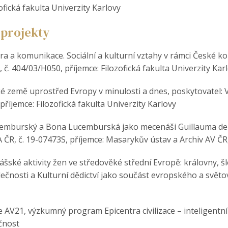
ofická fakulta Univerzity Karlovy
projekty
a a komunikace. Sociální a kulturní vztahy v rámci České ko
 č. 404/03/H050, příjemce: Filozofická fakulta Univerzity Kar
é země uprostřed Evropy v minulosti a dnes, poskytovatel: 
íjemce: Filozofická fakulta Univerzity Karlovy
Lucemburský a Bona Lucemburská jako mecenáši Guillauma d
 ČR, č. 19-07473S, příjemce: Masarykův ústav a Archiv AV ČR, v
ské aktivity žen ve středověké střední Evropě: královny, šle
osti a Kulturní dědictví jako součást evropského a světo
 AV21, výzkumný program Epicentra civilizace – inteligentní
čnost