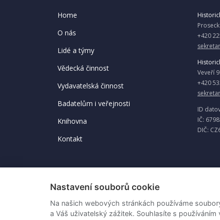
Home
Historick
Proseck
O nás
+420 22
sekretar
Lidé a týmy
Historic
Vědecká činnost
Veveří 
+420 53
Vydavatelská činnost
sekreta
Badatelům i veřejnosti
ID dato
IČ: 679
Knihovna
DIČ: CZ
Kontakt
Nastavení souborů cookie
Na našich webových stránkách používáme soubory c
a Váš uživatelský zážitek. Souhlasíte s používáním