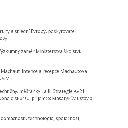
runy a střední Evropy, poskytovatel:
lovy
Výzkumný záměr Ministerstva školství,
e Machaut. Intence a recepce Machautova
. v. i.
chtičny, měšťanky I a II, Strategie AV21,
vého diskurzu, příjemce: Masarykův ústav a
 domácnosti, technologie, společnost,