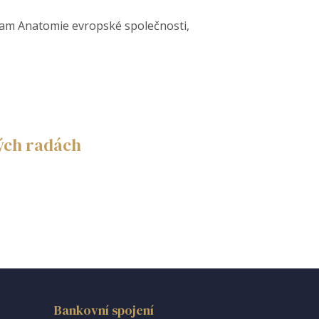
gram Anatomie evropské společnosti,
ých radách
Bankovní spojení