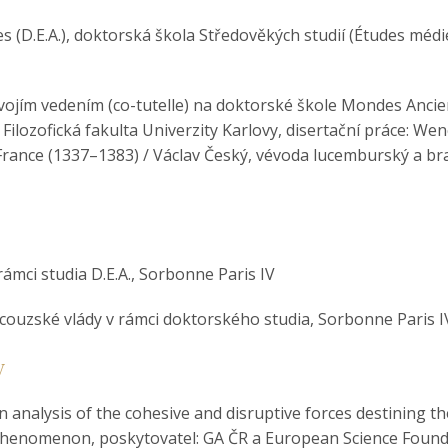
(D.E.A.), doktorská škola Středověkých studií (Études médié
vojím vedením (co-tutelle) na doktorské škole Mondes Ancien
, Filozofická fakulta Univerzity Karlovy, disertační práce: 
France (1337–1383) / Václav Český, vévoda lucemburský a bra
ámci studia D.E.A., Sorbonne Paris IV
ancouzské vlády v rámci doktorského studia, Sorbonne Paris I
y
An analysis of the cohesive and disruptive forces destining 
l phenomenon, poskytovatel: GA ČR a European Science Found