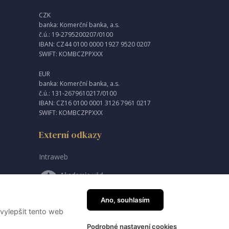
CZK
banka: Komerční banka, a.s.
č.ú.: 19-2795200207/0100
IBAN: CZ44 0100 0000 1927 9520 0207
SWIFT: KOMBCZPPXXX
EUR
banka: Komerční banka, a.s.
č.ú.: 131-2679610217/0100
IBAN: CZ16 0100 0001 3126 7961 0217
SWIFT: KOMBCZPPXXX
Externí odkazy
Intraweb
Ano, souhlasím
vylepšit tento web
created by
JRWN
Podrobné nastavení cookies