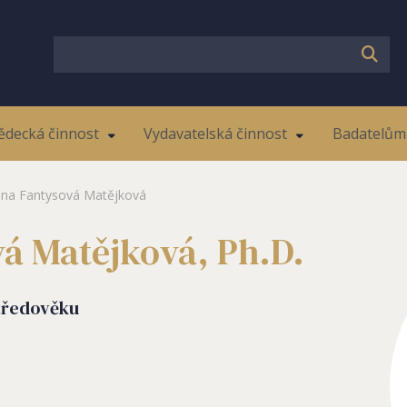
ědecká činnost
Vydavatelská činnost
Badatelům 
ana Fantysová Matějková
vá Matějková, Ph.D.
středověku