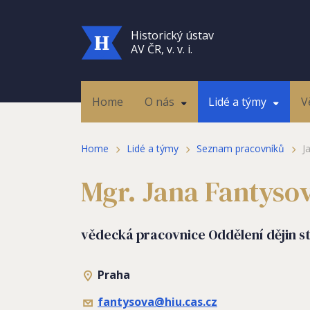
Historický ústav
AV ČR, v. v. i.
Home
O nás
Lidé a týmy
V
Home
Lidé a týmy
Seznam pracovníků
J
Mgr. Jana Fantyso
vědecká pracovnice Oddělení dějin 
Praha
fantysova@hiu.cas.cz