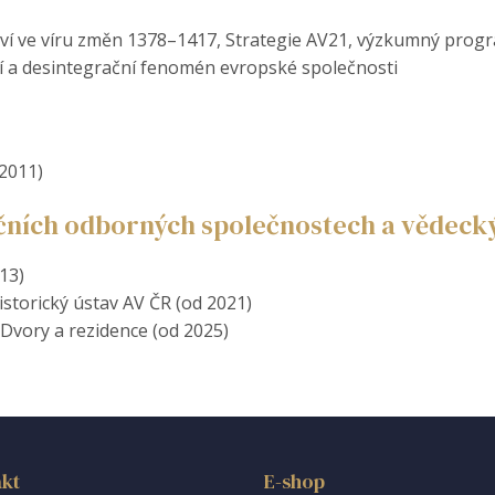
žství ve víru změn 1378–1417, Strategie AV21, výzkumný pro
 a desintegrační fenomén evropské společnosti
–2011)
ičních odborných společnostech a vědeck
13)
storický ústav AV ČR (od 2021)
vory a rezidence (od 2025)
kt
E-shop