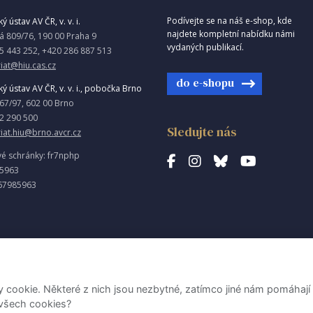
Podívejte se na náš e-shop, kde
ý ústav AV ČR, v. v. i.
najdete kompletní nabídku námi
á 809/76, 190 00 Praha 9
vydaných publikací.
5 443 252, +420 286 887 513
iat@hiu.cas.cz
do e-shopu
ký ústav AV ČR, v. v. i., pobočka Brno
967/97, 602 00 Brno
2 290 500
Sledujte nás
riat.hiu@brno.avcr.cz
vé schránky: fr7nphp
85963
67985963
ookie. Některé z nich jsou nezbytné, zatímco jiné nám pomáhají 
 všech cookies?