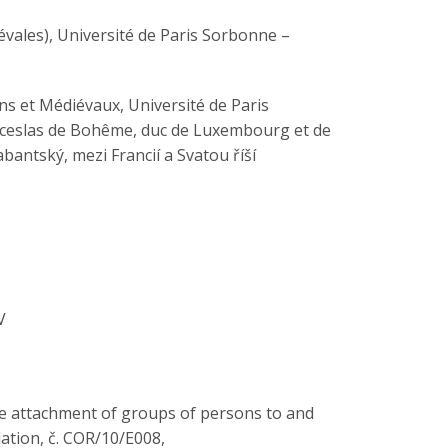
vales), Université de Paris Sorbonne –
s et Médiévaux, Université de Paris
Wenceslas de Bohême, duc de Luxembourg et de
bantský, mezi Francií a Svatou říší
V
the attachment of groups of persons to and
ation, č. COR/10/E008,