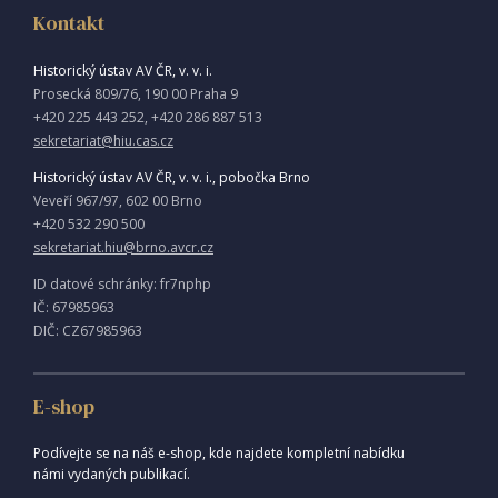
Kontakt
Historický ústav AV ČR, v. v. i.
Prosecká 809/76, 190 00 Praha 9
+420 225 443 252, +420 286 887 513
sekretariat@hiu.cas.cz
Historický ústav AV ČR, v. v. i., pobočka Brno
Veveří 967/97, 602 00 Brno
+420 532 290 500
sekretariat.hiu@brno.avcr.cz
ID datové schránky: fr7nphp
IČ: 67985963
DIČ: CZ67985963
E-shop
Podívejte se na náš e-shop, kde najdete kompletní nabídku
námi vydaných publikací.