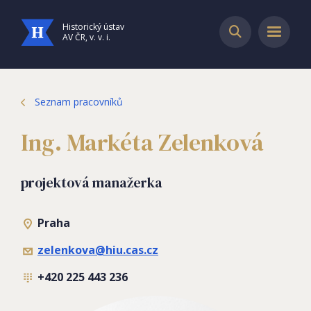
Historický ústav
AV ČR, v. v. i.
Seznam pracovníků
Ing. Markéta Zelenková
projektová manažerka
Praha
zelenkova@hiu.cas.cz
+420 225 443 236