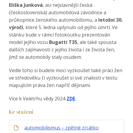
Eliška Junková
, asi nejslavnější česká
(československá) automobilová závodnice a
průkopnice ženského automobilismu, a
letošní 30.
výročí
, které 5. ledna uplynulo od jejího úmrtí. Ve
stánku bude v rámci fotokoutku prezentován
model jejího vozu
Bugatti T35
, ale také spousta
dalších zajímavostí z jejího života i ze života žen,
jimž se automobily staly osudem.
Vedle toho si budete moci vyzkoušet také práci žen
ve středověku či vyzkoušet si své znalosti v testu
mapujícím práva žen napříč dějinami.
Více k Veletrhu vědy 2024
ZDE
.
Ke stažení
automobilismus – zpětné zrcátko