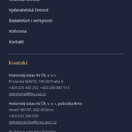
Vydavatelská činnost
Badatelům i veřejnosti
Knihovna
Kontakt
Kontakt
Historický ústav AV ČR, v. v. i.
Prosecká 809/76, 190 00 Praha 9
+420 225 443 252, +420 286 887 513
sekretariat@hiu.cas.cz
Historický ústav AV ČR, v. v. i., pobočka Brno
Veveří 967/97, 602 00 Brno
+420 532 290 500
sekretariat.hiu@brno.avcr.cz
ID datové schránky: fr7nphp