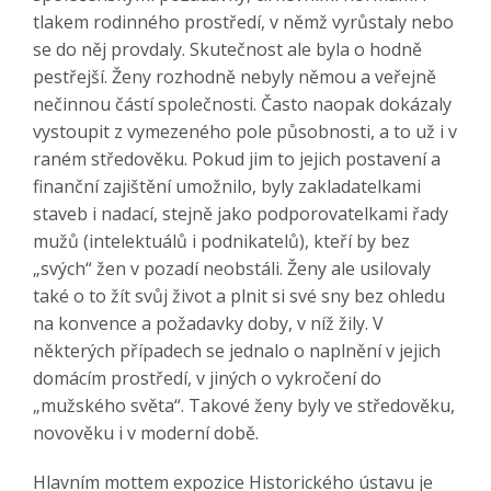
tlakem rodinného prostředí, v němž vyrůstaly nebo
se do něj provdaly. Skutečnost ale byla o hodně
pestřejší. Ženy rozhodně nebyly němou a veřejně
nečinnou částí společnosti. Často naopak dokázaly
vystoupit z vymezeného pole působnosti, a to už i v
raném středověku. Pokud jim to jejich postavení a
finanční zajištění umožnilo, byly zakladatelkami
staveb i nadací, stejně jako podporovatelkami řady
mužů (intelektuálů i podnikatelů), kteří by bez
„svých“ žen v pozadí neobstáli. Ženy ale usilovaly
také o to žít svůj život a plnit si své sny bez ohledu
na konvence a požadavky doby, v níž žily. V
některých případech se jednalo o naplnění v jejich
domácím prostředí, v jiných o vykročení do
„mužského světa“. Takové ženy byly ve středověku,
novověku i v moderní době.
Hlavním mottem expozice Historického ústavu je