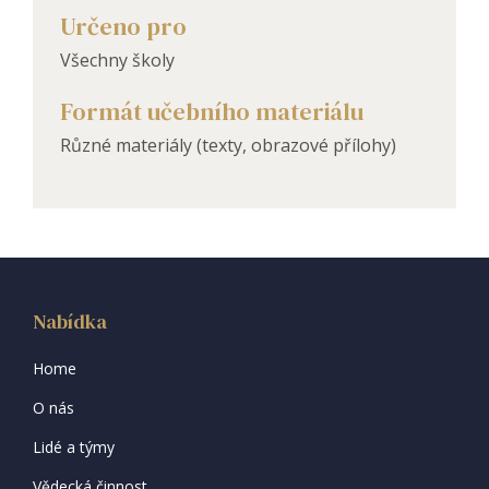
Určeno pro
Všechny školy
Formát učebního materiálu
Různé materiály (texty, obrazové přílohy)
Nabídka
Home
O nás
Lidé a týmy
Vědecká činnost