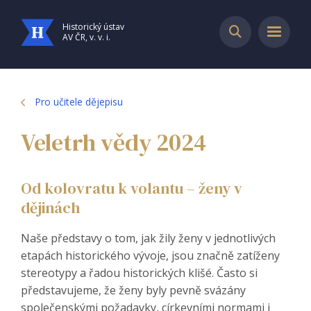
Historický ústav
AV ČR, v. v. i.
Pro učitele dějepisu
Veletrh vědy 2024
Od kolovratu k volantu – ženy v
dějinách
Naše představy o tom, jak žily ženy v jednotlivých
etapách historického vývoje, jsou značně zatíženy
stereotypy a řadou historických klišé. Často si
představujeme, že ženy byly pevně svázány
společenskými požadavky, církevními normami i