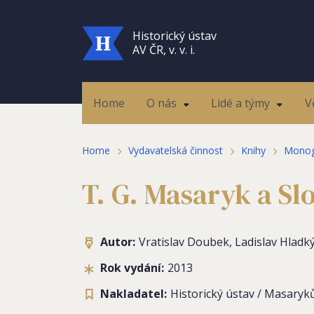
Historický ústav
AV ČR, v. v. i.
Home
O nás
Lidé a týmy
V
Home
Vydavatelská činnost
Knihy
Monog
T. G. Masaryk a Sl
Autor:
Vratislav Doubek, Ladislav Hladký
Rok vydání:
2013
Nakladatel:
Historický ústav / Masaryků