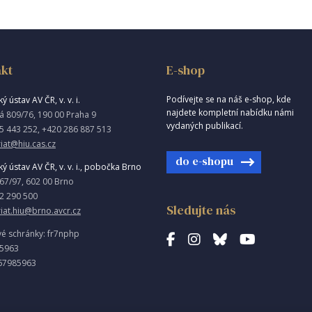
kt
E-shop
Podívejte se na náš e-shop, kde
ý ústav AV ČR, v. v. i.
najdete kompletní nabídku námi
á 809/76, 190 00 Praha 9
vydaných publikací.
5 443 252, +420 286 887 513
iat@hiu.cas.cz
do e-shopu
ký ústav AV ČR, v. v. i., pobočka Brno
967/97, 602 00 Brno
2 290 500
Sledujte nás
riat.hiu@brno.avcr.cz
vé schránky: fr7nphp
85963
67985963