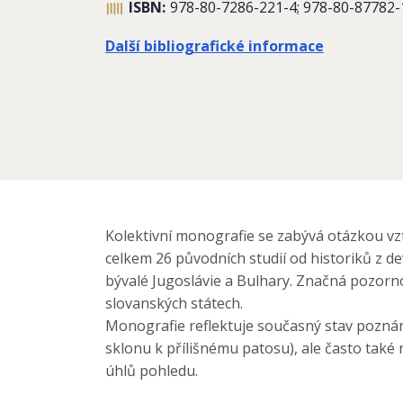
ISBN:
978-80-7286-221-4; 978-80-87782-
Další bibliografické informace
Kolektivní monografie se zabývá otázkou vz
celkem 26 původních studií od historiků z d
bývalé Jugoslávie a Bulhary. Značná pozorn
slovanských státech.
Monografie reflektuje současný stav poznání 
sklonu k přílišnému patosu), ale často také 
úhlů pohledu.