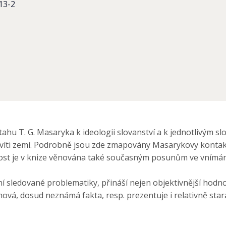
13-2
tahu T. G. Masaryka k ideologii slovanství a k jednotlivým 
evíti zemí. Podrobně jsou zde zmapovány Masarykovy kontakty
ost je v knize věnována také současným posunům ve vnímání
sledované problematiky, přináší nejen objektivnější hodnoce
nová, dosud neznámá fakta, resp. prezentuje i relativně star