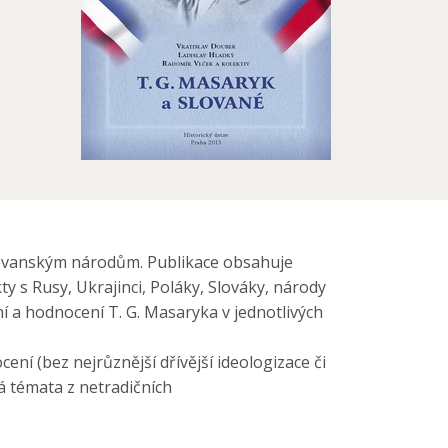
slovanským národům. Publikace obsahuje
 s Rusy, Ukrajinci, Poláky, Slováky, národy
 a hodnocení T. G. Masaryka v jednotlivých
ní (bez nejrůznější dřívější ideologizace či
á témata z netradičních