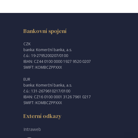
Bankovní spojení
CZK
banka: Komerční banka, a.s.
č.ú.: 19-2795200207/0100
IBAN: CZ44 0100 0000 1927 9520 0207
SWIFT: KOMBCZPPXXX
EUR
banka: Komerční banka, a.s.
č.ú.: 131-2679610217/0100
IBAN: CZ16 0100 0001 3126 7961 0217
SWIFT: KOMBCZPPXXX
Externí odkazy
Intraweb