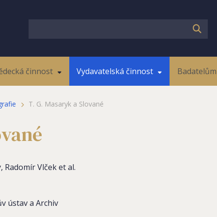
ědecká činnost
Vydavatelská činnost
Badatelům 
rafie
T. G. Masaryk a Slované
ované
, Radomír Vlček et al.
v ústav a Archiv