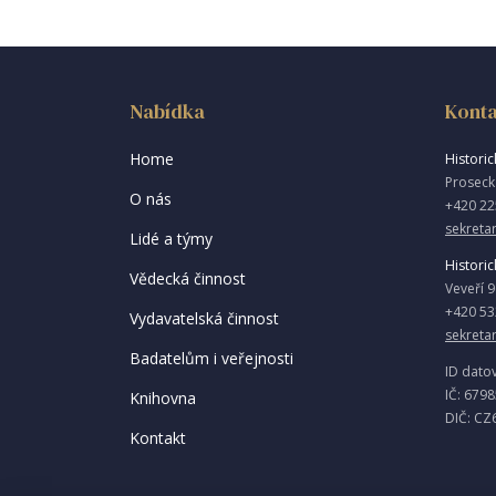
Nabídka
Konta
Home
Historick
Proseck
O nás
+420 22
sekretar
Lidé a týmy
Historic
Vědecká činnost
Veveří 
+420 53
Vydavatelská činnost
sekreta
Badatelům i veřejnosti
ID dato
IČ: 679
Knihovna
DIČ: CZ
Kontakt