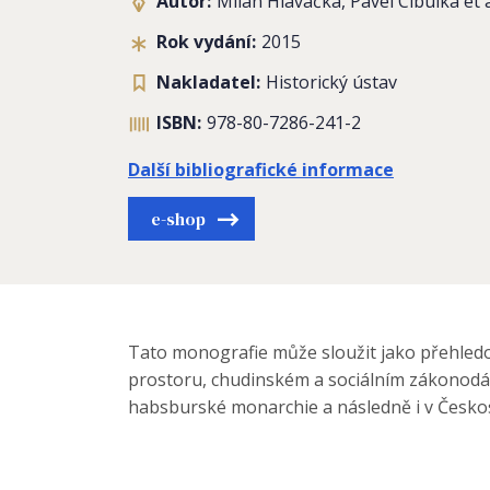
Autor:
Milan Hlavačka, Pavel Cibulka et a
Rok vydání:
2015
Nakladatel:
Historický ústav
ISBN:
978-80-7286-241-2
Další bibliografické informace
e-shop
Tato monografie může sloužit jako přehledov
prostoru, chudinském a sociálním zákonodárs
habsburské monarchie a následně i v Českos