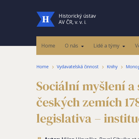
Historický ústav
AV ČR, v. v. i.
Home
O nás
Lidé a týmy
V
Home
Vydavatelská činnost
Knihy
Monog
Sociální myšlení a 
českých zemích 178
legislativa – instit