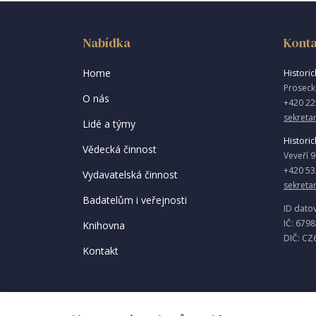
Nabídka
Konta
Home
Historick
Proseck
O nás
+420 22
sekretar
Lidé a týmy
Historic
Vědecká činnost
Veveří 
+420 53
Vydavatelská činnost
sekreta
Badatelům i veřejnosti
ID dato
IČ: 679
Knihovna
DIČ: CZ
Kontakt