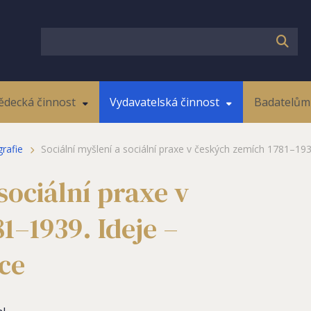
ědecká činnost
Vydavatelská činnost
Badatelům 
rafie
Sociální myšlení a sociální praxe v českých zemích 1781–1939.
sociální praxe v
1–1939. Ideje –
uce