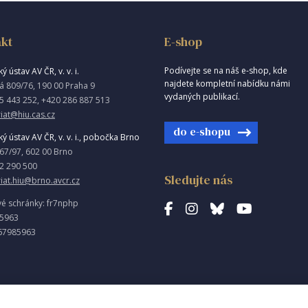
kt
E-shop
Podívejte se na náš e-shop, kde
ý ústav AV ČR, v. v. i.
najdete kompletní nabídku námi
á 809/76, 190 00 Praha 9
vydaných publikací.
5 443 252, +420 286 887 513
iat@hiu.cas.cz
do e-shopu
ký ústav AV ČR, v. v. i., pobočka Brno
967/97, 602 00 Brno
2 290 500
Sledujte nás
riat.hiu@brno.avcr.cz
vé schránky: fr7nphp
85963
67985963