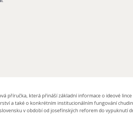
l.
á příručka, která přináší základní informace o ideové linc
tví a také o konkrétním institucionálním fungování chudins
lovensku v období od josefínských reforem do vypuknutí dr