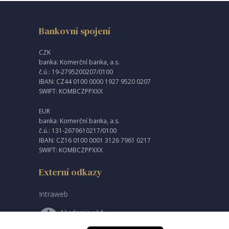
Bankovní spojení
CZK
banka: Komerční banka, a.s.
č.ú.: 19-2795200207/0100
IBAN: CZ44 0100 0000 1927 9520 0207
SWIFT: KOMBCZPPXXX
EUR
banka: Komerční banka, a.s.
č.ú.: 131-2679610217/0100
IBAN: CZ16 0100 0001 3126 7961 0217
SWIFT: KOMBCZPPXXX
Externí odkazy
Intraweb