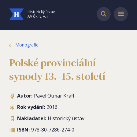
Historický ústav
AV ČR, v. v. i.
Monografie
Polské provinciální
synody 13.–15. století
Autor:
Pavel Otmar Krafl
Rok vydání:
2016
Nakladatel:
Historický ústav
ISBN:
978-80-7286-274-0