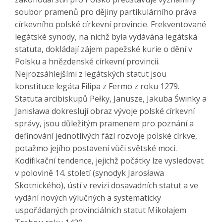
soubor pramenů pro dějiny partikulárního práva
církevního polské církevní provincie. Frekventované
legátské synody, na nichž byla vydávána legátská
statuta, dokládají zájem papežské kurie o dění v
Polsku a hnězdenské církevní provincii.
Nejrozsáhlejšími z legátských statut jsou
konstituce legáta Filipa z Fermo z roku 1279.
Statuta arcibiskupů Pełky, Janusze, Jakuba Świnky a
Janisława dokreslují obraz vývoje polské církevní
správy, jsou důležitým pramenem pro poznání a
definování jednotlivých fází rozvoje polské církve,
potažmo jejího postavení vůči světské moci.
Kodifikační tendence, jejichž počátky lze vysledovat
v polovině 14. století (synodyk Jarosława
Skotnického), ústí v revizi dosavadních statut a ve
vydání nových výlučných a systematicky
uspořádaných provinciálních statut Mikołajem