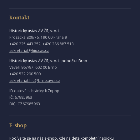
Kontakt
Historický ústav AV ČR, v. v. i.
Prosecká 809/76, 190 00 Praha 9
+420 225 443 252, +420 286 887 513
sekretariat@hiu.cas.cz
Historický ústav AV ČR, v. v. i., pobočka Brno
Veveří 967/97, 602 00 Brno
+420 532 290 500
sekretariat.hiu@brno.avcr.cz
ID datové schránky: fr7nphp
IČ: 67985963
DIČ: CZ67985963
E-shop
Podívejte se na náš e-shop, kde najdete kompletní nabídku