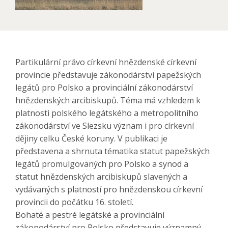
Partikulární právo církevní hnězdenské církevní
provincie představuje zákonodárství papežských
legátů pro Polsko a provinciální zákonodárství
hnězdenských arcibiskupů. Téma má vzhledem k
platnosti polského legátského a metropolitního
zákonodárství ve Slezsku význam i pro církevní
dějiny celku České koruny. V publikaci je
představena a shrnuta tématika statut papežských
legátů promulgovaných pro Polsko a synod a
statut hnězdenských arcibiskupů slavených a
vydávaných s platností pro hnězdenskou církevní
provincii do počátku 16. století.
Bohaté a pestré legátské a provinciální
zákonodárství pro Polsko představuje významný