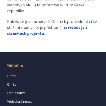
identity (NAKI II) Ministerstva kultury České
republiky.
Publikace je neprodejná. Online k prohlédnutí či ke
stažení v pdf verzi je přístupná na
webových
stránkách projektu
.
Nabídka
Home
O nás
Lidé a týmy
Vědecká činnost