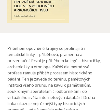
Příběhem opevněné krajiny se prolínají tři
tematické linky – příběhová, pramenná a
prezentační. První je příběhem kolegů – historičky,
archeoložky a etnologa. Každý dle metod své
profese rámuje příběh procesem historického
bádání. Ten je zavede do terénu, paměťových
institucí všeho druhu, na kávu k pamětníkům,
soukromým sběratelům či odborníkům i do
virtuálního světa internetových databází. Druhá
linka ukazuje nejrůznější typy historických
pramenů – od písemných primárních a