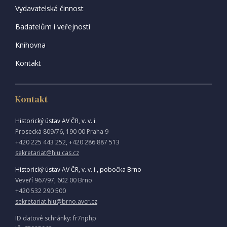
Vydavatelská činnost
Badatelům i veřejnosti
Knihovna
Kontakt
Kontakt
Historický ústav AV ČR, v. v. i.
Prosecká 809/76, 190 00 Praha 9
+420 225 443 252, +420 286 887 513
sekretariat@hiu.cas.cz
Historický ústav AV ČR, v. v. i., pobočka Brno
Veveří 967/97, 602 00 Brno
+420 532 290 500
sekretariat.hiu@brno.avcr.cz
ID datové schránky: fr7nphp