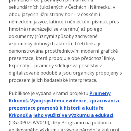
sekundárních (uložených v Čechách i Německu, v
obou jazycích jižní strany hor – v českém i
německém jazyce, latince i německém písmu), přes
hmotné (nacházející se v terénu) až po ego
dokumenty (různými způsoby zachycené
vzpomínky dobových aktérů). Třetí linka je
demonstrována prostřednictvím moderní grafické
prezentace, která propojuje obě předchozí linky.
Exponáty – prameny sdělují svá poselství v
digitalizované podobě a jsou organicky propojeny s
procesem jejich badatelské interpretace.
Publikace je vydána v rámci projektu
Prameny
Krkonoš. Vývoj systému evidence, zpracování a
prezentace pramenů k historii a kultuře
Krkonoš a jeho využití ve výzkumu a edukaci
(DG20P02OVV010), díky Programu na podporu
aplikovaného výzkumu a vývoje národní a kulturní