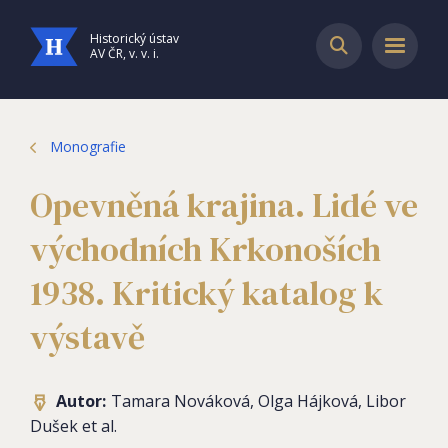
Historický ústav
AV ČR, v. v. i.
Monografie
Opevněná krajina. Lidé ve
východních Krkonoších
1938. Kritický katalog k
výstavě
Autor:
Tamara Nováková, Olga Hájková, Libor
Dušek et al.