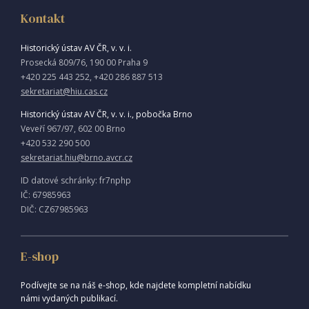
Kontakt
Historický ústav AV ČR, v. v. i.
Prosecká 809/76, 190 00 Praha 9
+420 225 443 252, +420 286 887 513
sekretariat@hiu.cas.cz
Historický ústav AV ČR, v. v. i., pobočka Brno
Veveří 967/97, 602 00 Brno
+420 532 290 500
sekretariat.hiu@brno.avcr.cz
ID datové schránky: fr7nphp
IČ: 67985963
DIČ: CZ67985963
E-shop
Podívejte se na náš e-shop, kde najdete kompletní nabídku
námi vydaných publikací.