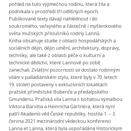
pohled na tuto výjimečnou rodinu, která žila a
podnikala v prostředí tří odlišných epoch.
Publikované texty dávají nahlédnout i do
soukromého, veřejného a částečně i myšlenkového
světa mužských příslušníků rodiny Lannů.
Kniha obsahuje studie z oblasti hospodářských a
sociálních dějin, dějin umění, architektury, dopravy,
techniky, ale také z oblasti péče o kulturní a
technické dědictví, které Lannové po sobě
zanechali. Zvláštní pozornosti se dostalo rodinným
vilám v palladiánském stylu, které byly v 70. letech
19. století postaveny v exkluzivních lokalitách
pražské příměstské Bubenče a předalpského
Gmundenu. Pražská vila Lanna s bohatou výmalbou
Viktora Barvitia a Heinricha Gärtnera, která nyní
patří Akademii věd České republiky, hostila 1. – 3.
června 2021 mezinárodní vědeckou konferenci
Lanna et Lanna, která byla uspořádána Historickým