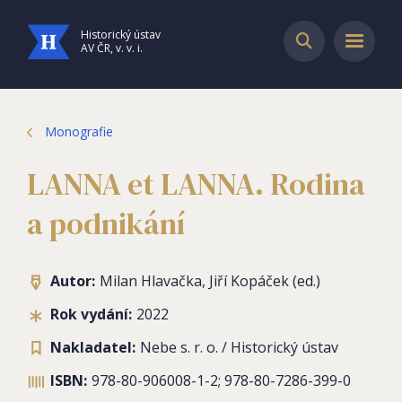
Historický ústav
AV ČR, v. v. i.
Monografie
LANNA et LANNA. Rodina
a podnikání
Autor:
Milan Hlavačka, Jiří Kopáček (ed.)
Rok vydání:
2022
Nakladatel:
Nebe s. r. o. / Historický ústav
ISBN:
978-80-906008-1-2; 978-80-7286-399-0