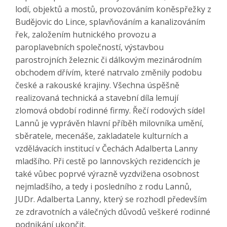
lodí, objektů a mostů, provozováním koněspřežky z
Budějovic do Lince, splavňováním a kanalizováním
řek, založením hutnického provozu a
paroplavebních společností, výstavbou
parostrojních železnic či dálkovým mezinárodním
obchodem dřívím, které natrvalo změnily podobu
české a rakouské krajiny. Všechna úspěšně
realizovaná technická a stavební díla lemují
zlomová období rodinné firmy. Řečí rodových sídel
Lannů je vyprávěn hlavní příběh milovníka umění,
sběratele, mecenáše, zakladatele kulturních a
vzdělávacích institucí v Čechách Adalberta Lanny
mladšího. Při cestě po lannovských rezidencích je
také vůbec poprvé výrazně vyzdvižena osobnost
nejmladšího, a tedy i posledního z rodu Lannů,
JUDr. Adalberta Lanny, který se rozhodl především
ze zdravotních a válečných důvodů veškeré rodinné
podnikání ukončit.