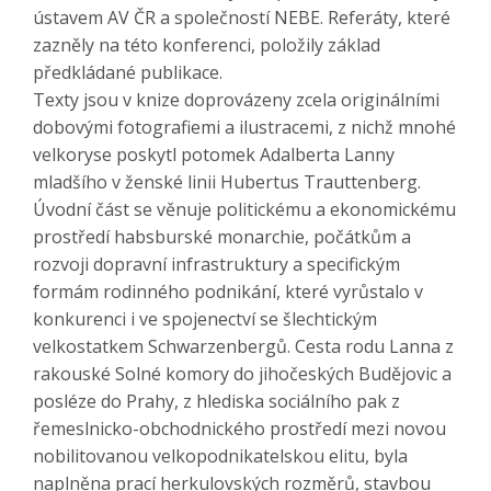
ústavem AV ČR a společností NEBE. Referáty, které
zazněly na této konferenci, položily základ
předkládané publikace.
Texty jsou v knize doprovázeny zcela originálními
dobovými fotografiemi a ilustracemi, z nichž mnohé
velkoryse poskytl potomek Adalberta Lanny
mladšího v ženské linii Hubertus Trauttenberg.
Úvodní část se věnuje politickému a ekonomickému
prostředí habsburské monarchie, počátkům a
rozvoji dopravní infrastruktury a specifickým
formám rodinného podnikání, které vyrůstalo v
konkurenci i ve spojenectví se šlechtickým
velkostatkem Schwarzenbergů. Cesta rodu Lanna z
rakouské Solné komory do jihočeských Budějovic a
posléze do Prahy, z hlediska sociálního pak z
řemeslnicko-obchodnického prostředí mezi novou
nobilitovanou velkopodnikatelskou elitu, byla
naplněna prací herkulovských rozměrů, stavbou