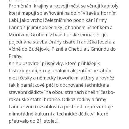
Proměnám krajiny a rozvoji měst se věnují kapitoly,
které mapují splavňování na dolní Vltavě a horním
Labi. Jako vrchol železničního podnikání firmy
Lanna s jejími společníky Johannem Schebkem a
Moritzem Gröbem v habsburské monarchii je
pojednána stavba Dráhy císaře Františka Josefa z
Vídně do Budějovic, Plzně a Chebu a z Gmündu do
Prahy.
Knihu uzavírají příspěvky, které přihlížejí k
historiografii, k regionálním akcentům, vztahům
mezi česky a německy hovořícími aktéry a rovněž
tak k památkové péči o dochované technické a
stavební dědictví na obou stranách dnešní česko-
rakouské státní hranice. Odkaz rodiny a firmy
Lanna svou rozsáhlostí a pestrostí reprezentuje
mimořádné kulturní a technické dědictví, které
přetrvalo do 21. století.