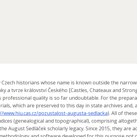
 Czech historians whose name is known outside the narrow c
ky a tvrze království Českého [Castles, Chateaux and Stron
ts professional quality is so far undoubtable. For the prep
als, which are preserved to this day in state archives and, ab
://www.hiu.cas.cz/pozustalost-augusta-sedlacka
). All of the
 indices (genealogical and topographical), comprising altoget
the August Sedláček scholarly legacy. Since 2015, they are ac
l methodology and software developed for this purpose not o