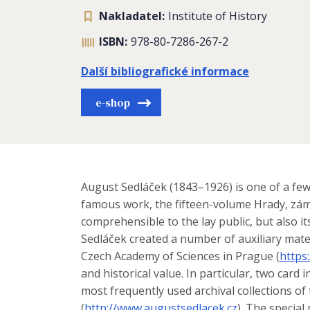
Nakladatel:
Institute of History
ISBN:
978-80-7286-267-2
Další bibliografické informace
e-shop
August Sedláček (1843–1926) is one of a few
famous work, the fifteen-volume Hrady, zám
comprehensible to the lay public, but also i
Sedláček created a number of auxiliary materi
Czech Academy of Sciences in Prague (
https
and historical value. In particular, two card
most frequently used archival collections of 
(
http://www.augustsedlacek.cz
). The specia