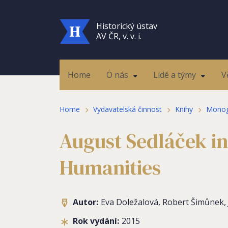
Historický ústav
AV ČR, v. v. i.
Home
O nás
Lidé a týmy
V
Home
Vydavatelská činnost
Knihy
Monog
August Sedláček in 
Humanities
Autor:
Eva Doležalová, Robert Šimůnek, 
Rok vydání:
2015