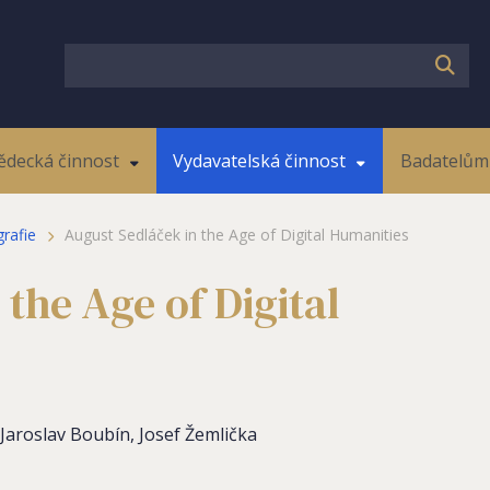
ědecká činnost
Vydavatelská činnost
Badatelům 
rafie
August Sedláček in the Age of Digital Humanities
the Age of Digital
Jaroslav Boubín, Josef Žemlička