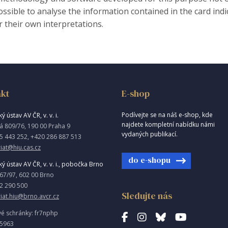
possible to analyse the information contained in the card ind
 their own interpretations.
kt
E-shop
Podívejte se na náš e-shop, kde
ý ústav AV ČR, v. v. i.
najdete kompletní nabídku námi
á 809/76, 190 00 Praha 9
vydaných publikací.
5 443 252, +420 286 887 513
iat@hiu.cas.cz
do e-shopu
ký ústav AV ČR, v. v. i., pobočka Brno
967/97, 602 00 Brno
2 290 500
Sledujte nás
riat.hiu@brno.avcr.cz
vé schránky: fr7nphp
85963