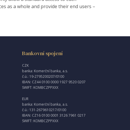
ices as a whole and provide their end users –
Bankovní spojení
CZK
banka: Komerční banka, a.s.
č.ú.: 19-2795200207/0100
IBAN: CZ44 0100 0000 1927 9520 0207
SWIFT: KOMBCZPPXXX
EUR
banka: Komerční banka, a.s.
č.ú.: 131-2679610217/0100
IBAN: CZ16 0100 0001 3126 7961 0217
SWIFT: KOMBCZPPXXX