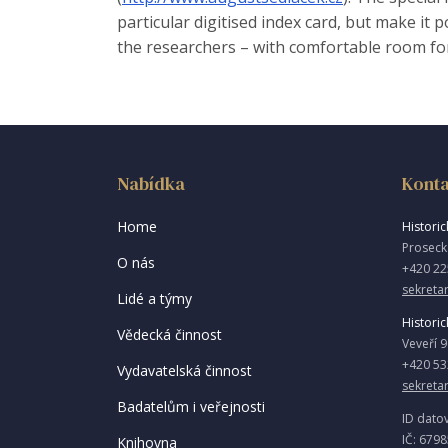
particular digitised index card, but make it 
the researchers – with comfortable room for
Nabídka
Konta
Home
Historick
Proseck
O nás
+420 22
sekretar
Lidé a týmy
Historic
Vědecká činnost
Veveří 
+420 53
Vydavatelská činnost
sekreta
Badatelům i veřejnosti
ID dato
IČ: 679
Knihovna