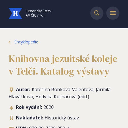
Historický ústav
AV ČR, v. v. i.
Encyklopedie
Knihovna jezuitské koleje
v Telči. Katalog výstavy
Autor:
Kateřina Bobková-Valentová, Jarmila
Hlaváčková, Hedvika Kuchařová (edd.)
Rok vydání:
2020
Nakladatel:
Historický ústav