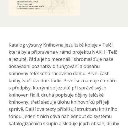
Katalog výstavy Knihovna jezuitské koleje v Telči,
která byla připravena v rámci projektu NAKI II Telč
a jezuité, řád a jeho mecenáši, shromažďuje naše
dosavadní poznatky o fungování a obsahu
knihovny telčského řádového domu. První část
knihy tvoří úvodní studie. První seznamuje čtenáře
s předpisy, kterými se jezuité při správě svých
knihoven řídili, druhá popisuje dějiny telčské
knihovny, třetí sleduje úlohu knihovníků při její
správě. Další dva texty přibližují strukturu knižního
fondu. Jeden z nich dává nahlédnout do systému
katalogizačních skupin a sleduje jejich obsah, druhý