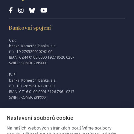
Bankovní spojení
CZK
banka: Komerční banka, a.s.
č.ú.: 19-2795200207/0100
IBAN: CZ44 0100 0000 1927 9520 0207
SWIFT: KOMBCZPPXXX
EUR
banka: Komerční banka, a.s.
č.ú.: 131-2679610217/0100
IBAN: CZ16 0100 0001 3126 7961 0217
SWIFT: KOMBCZPPXXX
Nastavení souborů cookie
Externí odkazy
Na našich webových stránkách používáme soubory
Intraweb