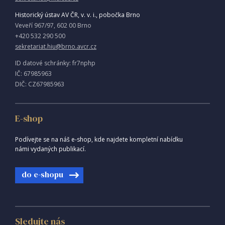
Historický ústav AV ČR, v. v. i., pobočka Brno
Veveří 967/97, 602 00 Brno
+420 532 290 500
sekretariat.hiu@brno.avcr.cz
ID datové schránky: fr7nphp
IČ: 67985963
DIČ: CZ67985963
E-shop
Podívejte se na náš e-shop, kde najdete kompletní nabídku
námi vydaných publikací.
do e-shopu
Sledujte nás