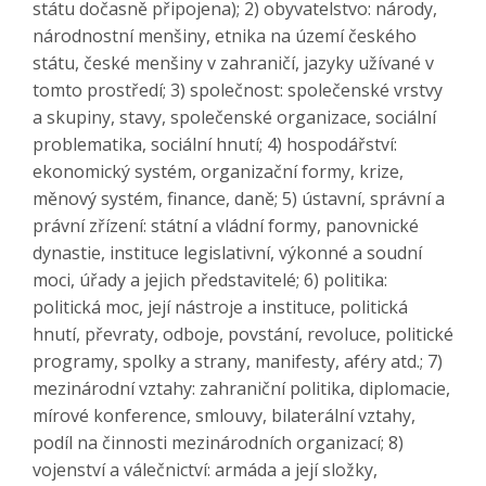
státu dočasně připojena); 2) obyvatelstvo: národy,
národnostní menšiny, etnika na území českého
státu, české menšiny v zahraničí, jazyky užívané v
tomto prostředí; 3) společnost: společenské vrstvy
a skupiny, stavy, společenské organizace, sociální
problematika, sociální hnutí; 4) hospodářství:
ekonomický systém, organizační formy, krize,
měnový systém, finance, daně; 5) ústavní, správní a
právní zřízení: státní a vládní formy, panovnické
dynastie, instituce legislativní, výkonné a soudní
moci, úřady a jejich představitelé; 6) politika:
politická moc, její nástroje a instituce, politická
hnutí, převraty, odboje, povstání, revoluce, politické
programy, spolky a strany, manifesty, aféry atd.; 7)
mezinárodní vztahy: zahraniční politika, diplomacie,
mírové konference, smlouvy, bilaterální vztahy,
podíl na činnosti mezinárodních organizací; 8)
vojenství a válečnictví: armáda a její složky,