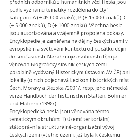
předních odborníků z humanitních věd. Hesla jsou
podle významu tematiky rozdělena do čtyř
kategorií: A (± 45 000 znaků), B (± 15 000 znaků), C
(± 5 000 znaků), D (± 1000 znaků). Všechna hesla
jsou autorizována a vzájemně propojena odkazy.
Encyklopedie je zaměřena na dějiny českých zemí v
evropském a světovém kontextu od počátku dějin
do současnosti. Nezahrnuje osobnosti (těm je
věnován Biografický slovník českých zemí,
paralelně vydávaný Historickým ústavem AV ČR) ani
lokality (o nich pojednává Lexikon historických míst
Čech, Moravy a Slezska /2001/, resp. jeho německá
verze Handbuch der historischen Stätten. Böhmen
und Mähren /1998/).
Encyklopedická hesla jsou věnována těmto
tematickým okruhům: 1) území: teritoriální,
státoprávní a strukturálně-organizační vývoj
českých zemí (včetně území, jež byla k českému