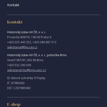
Kontakt
Kontakt
Historický ústav AV ČR, v. v. i.
Prosecká 809/76, 190 00 Praha 9
+420 225 443 252, +420 286 887 513
sekretariat@hiu.cas.cz
Historický ústav AV ČR, v. v. i., pobočka Brno
Veveří 967/97, 602 00 Brno
+420 532 290 500
sekretariat.hiu@brno.avcr.cz
ID datové schránky: fr7nphp
IČ: 67985963
DIČ: CZ67985963
E-shop