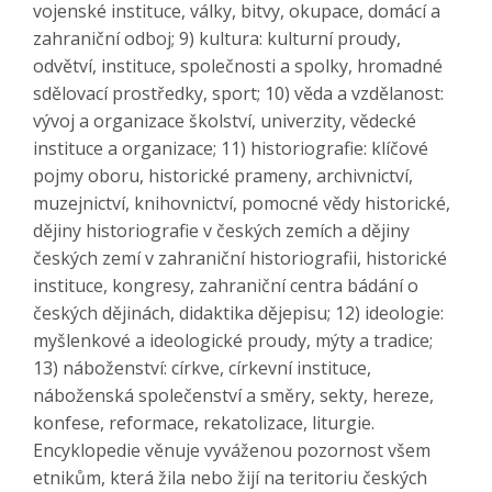
vojenské instituce, války, bitvy, okupace, domácí a
zahraniční odboj; 9) kultura: kulturní proudy,
odvětví, instituce, společnosti a spolky, hromadné
sdělovací prostředky, sport; 10) věda a vzdělanost:
vývoj a organizace školství, univerzity, vědecké
instituce a organizace; 11) historiografie: klíčové
pojmy oboru, historické prameny, archivnictví,
muzejnictví, knihovnictví, pomocné vědy historické,
dějiny historiografie v českých zemích a dějiny
českých zemí v zahraniční historiografii, historické
instituce, kongresy, zahraniční centra bádání o
českých dějinách, didaktika dějepisu; 12) ideologie:
myšlenkové a ideologické proudy, mýty a tradice;
13) náboženství: církve, církevní instituce,
náboženská společenství a směry, sekty, hereze,
konfese, reformace, rekatolizace, liturgie.
Encyklopedie věnuje vyváženou pozornost všem
etnikům, která žila nebo žijí na teritoriu českých