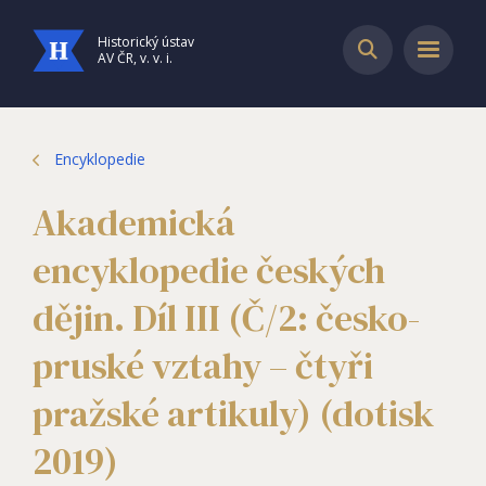
Historický ústav
AV ČR, v. v. i.
Encyklopedie
Akademická
encyklopedie českých
dějin. Díl III (Č/2: česko-
pruské vztahy – čtyři
pražské artikuly) (dotisk
2019)