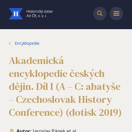
Historický ústav
AV ČR, v. v. i.
Encyklopedie
Akademická
encyklopedie českých
dějin. Díl I (A – C: abatyše
– Czechoslovak History
Conference) (dotisk 2019)
Autor:
Jaroslav Pánek et al.