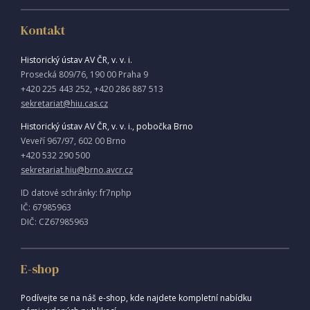
Kontakt
Historický ústav AV ČR, v. v. i.
Prosecká 809/76, 190 00 Praha 9
+420 225 443 252, +420 286 887 513
sekretariat@hiu.cas.cz
Historický ústav AV ČR, v. v. i., pobočka Brno
Veveří 967/97, 602 00 Brno
+420 532 290 500
sekretariat.hiu@brno.avcr.cz
ID datové schránky: fr7nphp
IČ: 67985963
DIČ: CZ67985963
E-shop
Podívejte se na náš e-shop, kde najdete kompletní nabídku