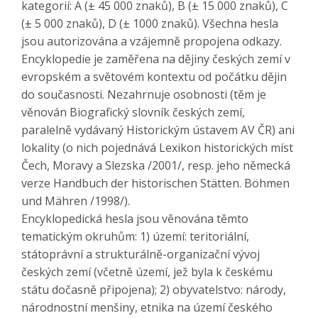
kategorií: A (± 45 000 znaků), B (± 15 000 znaků), C
(± 5 000 znaků), D (± 1000 znaků). Všechna hesla
jsou autorizována a vzájemně propojena odkazy.
Encyklopedie je zaměřena na dějiny českých zemí v
evropském a světovém kontextu od počátku dějin
do současnosti. Nezahrnuje osobnosti (těm je
věnován Biografický slovník českých zemí,
paralelně vydávaný Historickým ústavem AV ČR) ani
lokality (o nich pojednává Lexikon historických míst
Čech, Moravy a Slezska /2001/, resp. jeho německá
verze Handbuch der historischen Stätten. Böhmen
und Mähren /1998/).
Encyklopedická hesla jsou věnována těmto
tematickým okruhům: 1) území: teritoriální,
státoprávní a strukturálně-organizační vývoj
českých zemí (včetně území, jež byla k českému
státu dočasně připojena); 2) obyvatelstvo: národy,
národnostní menšiny, etnika na území českého