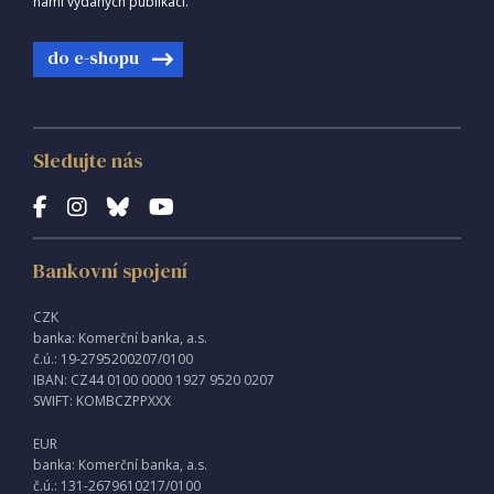
námi vydaných publikací.
do e-shopu
Sledujte nás
Bankovní spojení
CZK
banka: Komerční banka, a.s.
č.ú.: 19-2795200207/0100
IBAN: CZ44 0100 0000 1927 9520 0207
SWIFT: KOMBCZPPXXX
EUR
banka: Komerční banka, a.s.
č.ú.: 131-2679610217/0100