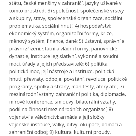
státu, české menšiny v zahraničí, jazyky užívané v
tomto prostředí; 3) společnost: společenské vrstvy
a skupiny, stavy, společenské organizace, sociální
problematika, sociální hnutí; 4) hospodářství:
ekonomický systém, organizační formy, krize,
měnový systém, finance, daně; 5) ústavní, správní a
právní zřízení: státní a vládní formy, panovnické
dynastie, instituce legislativní, výkonné a soudní
moci, úřady a jejich představitelé; 6) politika:
politická moc, její nástroje a instituce, politická
hnutí, převraty, odboje, povstání, revoluce, politické
programy, spolky a strany, manifesty, aféry atd.; 7)
mezinárodní vztahy: zahraniční politika, diplomacie,
mírové konference, smlouvy, bilaterální vztahy,
podíl na činnosti mezinárodních organizací; 8)
vojenství a válečnictví: armáda a její složky,
vojenské instituce, války, bitvy, okupace, domácí a
zahraniční odboj; 9) kultura: kulturní proudy,