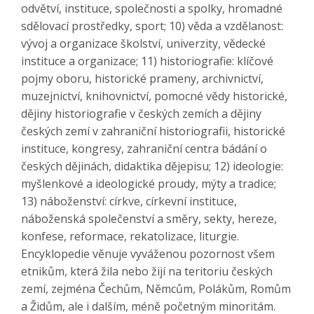
odvětví, instituce, společnosti a spolky, hromadné
sdělovací prostředky, sport; 10) věda a vzdělanost:
vývoj a organizace školství, univerzity, vědecké
instituce a organizace; 11) historiografie: klíčové
pojmy oboru, historické prameny, archivnictví,
muzejnictví, knihovnictví, pomocné vědy historické,
dějiny historiografie v českých zemích a dějiny
českých zemí v zahraniční historiografii, historické
instituce, kongresy, zahraniční centra bádání o
českých dějinách, didaktika dějepisu; 12) ideologie:
myšlenkové a ideologické proudy, mýty a tradice;
13) náboženství: církve, církevní instituce,
náboženská společenství a směry, sekty, hereze,
konfese, reformace, rekatolizace, liturgie.
Encyklopedie věnuje vyváženou pozornost všem
etnikům, která žila nebo žijí na teritoriu českých
zemí, zejména Čechům, Němcům, Polákům, Romům
a Židům, ale i dalším, méně početným minoritám.