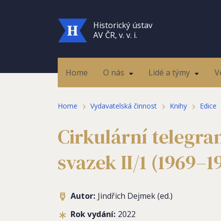
Historický ústav
AV ČR, v. v. i.
Home
O nás
Lidé a týmy
V
Home
Vydavatelská činnost
Knihy
Edice
Cirkulární telegr
svazek II/1 (1969–1
Autor:
Jindřich Dejmek (ed.)
Rok vydání:
2022