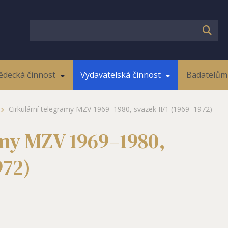
ědecká činnost
Vydavatelská činnost
Badatelům 
Cirkulární telegramy MZV 1969–1980, svazek II/1 (1969–1972)
amy MZV 1969–1980,
972)