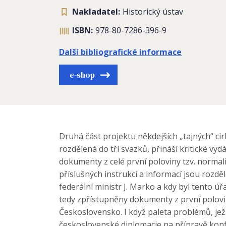
Nakladatel:
Historický ústav
ISBN:
978-80-7286-396-9
Další bibliografické informace
e-shop
Druhá část projektu někdejších „tajných“ cir
rozdělená do tří svazků, přináší kritické v
dokumenty z celé první poloviny tzv. norma
příslušných instrukcí a informací jsou rozdě
federální ministr J. Marko a kdy byl tento ú
tedy zpřístupněny dokumenty z první polovin
Československo. I když paleta problémů, jež
československé diplomacie na přípravě konfe