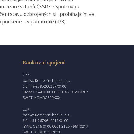
ormalizace vztahů ČSSR se Spolkovou
í stavu ozbrojených sil, probíhajícím ve
odsérie – v pátém díle (II/3).
Bankovní spojení
CZK
banka: Komerční banka, a.s.
č.ú.: 19-2795200207/0100
IBAN: CZ44 0100 0000 1927 9520 0207
SWIFT: KOMBCZPPXXX
EUR
banka: Komerční banka, a.s.
č.ú.: 131-2679610217/0100
IBAN: CZ16 0100 0001 3126 7961 0217
SWIFT: KOMBCZPPXXX