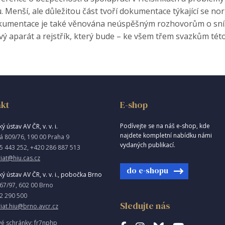
 Menší, ale důležitou část tvoří dokumentace týkající se n
mentace je také věnována neúspěšným rozhovorům o snížen
 aparát a rejstřík, který bude – ke všem třem svazkům této p
kt
E-shop
Podívejte se na náš e-shop, kde
ý ústav AV ČR, v. v. i.
najdete kompletní nabídku námi
á 809/76, 190 00 Praha 9
vydaných publikací.
5 443 252, +420 286 887 513
iat@hiu.cas.cz
do e-shopu
ký ústav AV ČR, v. v. i., pobočka Brno
967/97, 602 00 Brno
2 290 500
Sledujte nás
riat.hiu@brno.avcr.cz
vé schránky: fr7nphp