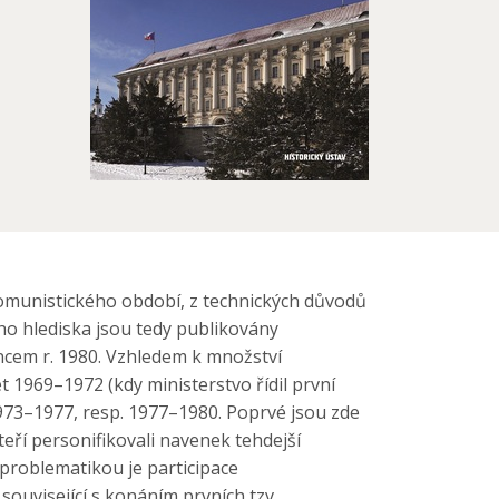
 komunistického období, z technických důvodů
ého hlediska jsou tedy publikovány
ncem r. 1980. Vzhledem k množství
t 1969–1972 (kdy ministerstvo řídil první
 1973–1977, resp. 1977–1980. Poprvé jsou zde
eří personifikovali navenek tehdejší
 problematikou je participace
ouvisející s konáním prvních tzv.