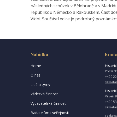
následných schůzek v Bělehradě a v Madridu.
republikou Německo a Rakouskem. Část doku
Vídni. Součástí edice je podrobný poznámkový
Nabídka
Konta
Home
Historick
Proseck
O nás
+420 22
sekretar
Lidé a týmy
Historic
Vědecká činnost
Veveří 
+420 53
Vydavatelská činnost
sekreta
Badatelům i veřejnosti
ID dato