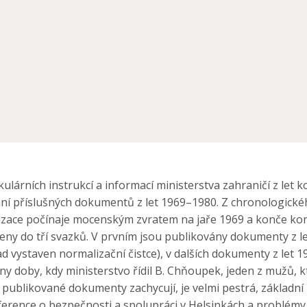
kulárních instrukcí a informací ministerstva zahraničí z let
ydání příslušných dokumentů z let 1969–1980. Z chronologick
lizace počínaje mocenským zvratem na jaře 1969 a konče ko
leny do tří svazků. V prvním jsou publikovány dokumenty z le
řad vystaven normalizační čistce), v dalších dokumenty z let
y doby, kdy ministerstvo řídil B. Chňoupek, jeden z mužů, kt
 publikované dokumenty zachycují, je velmi pestrá, základní
rence o bezpečnosti a spolupráci v Helsinkách a problémy s