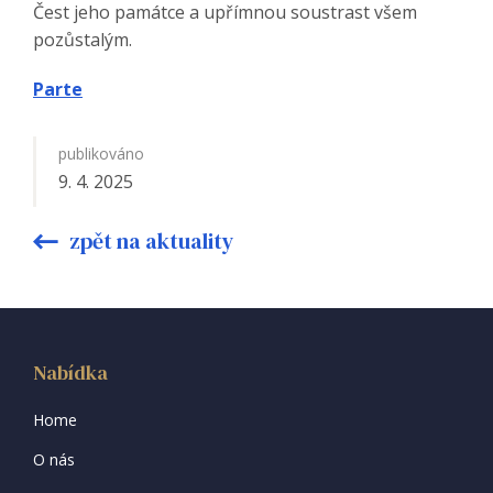
Čest jeho památce a upřímnou soustrast všem
pozůstalým.
Parte
publikováno
9. 4. 2025
zpět na aktuality
Nabídka
Home
O nás