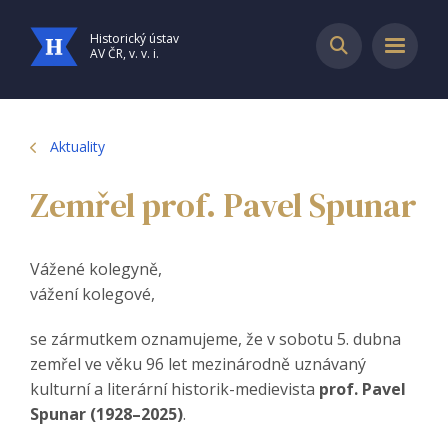
Historický ústav
AV ČR, v. v. i.
Aktuality
Zemřel prof. Pavel Spunar
Vážené kolegyně,
vážení kolegové,
se zármutkem oznamujeme, že v sobotu 5. dubna
zemřel ve věku 96 let mezinárodně uznávaný
kulturní a literární historik-medievista
prof. Pavel
Spunar (1928–2025)
.