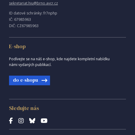
sekretariat.hiu@brno.avcr.cz
ID datové schránky: fr7nphp
IČ: 67985963
DIČ: CZ67985963
E-shop
Podívejte se na náš e-shop, kde najdete kompletní nabídku
námi vydaných publikací.
do e-shopu
Sledujte nás