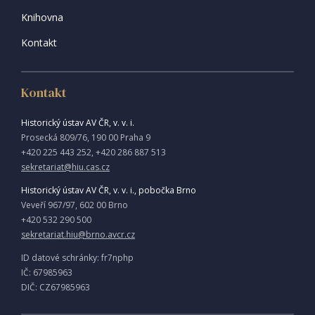
Knihovna
Kontakt
Kontakt
Historický ústav AV ČR, v. v. i.
Prosecká 809/76, 190 00 Praha 9
+420 225 443 252, +420 286 887 513
sekretariat@hiu.cas.cz
Historický ústav AV ČR, v. v. i., pobočka Brno
Veveří 967/97, 602 00 Brno
+420 532 290 500
sekretariat.hiu@brno.avcr.cz
ID datové schránky: fr7nphp
IČ: 67985963
DIČ: CZ67985963