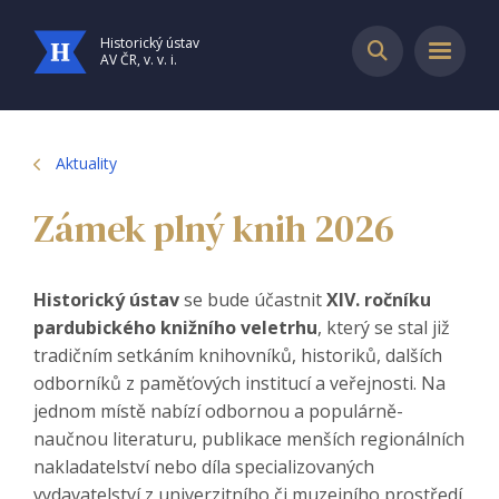
Historický ústav
AV ČR, v. v. i.
Aktuality
Zámek plný knih 2026
Historický ústav
se bude účastnit
XIV. ročníku
pardubického knižního veletrhu
, který se stal již
tradičním setkáním knihovníků, historiků, dalších
odborníků z paměťových institucí a veřejnosti. Na
jednom místě nabízí odbornou a populárně-
naučnou literaturu, publikace menších regionálních
nakladatelství nebo díla specializovaných
vydavatelství z univerzitního či muzejního prostředí.