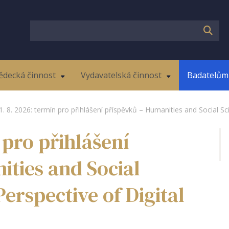
ědecká činnost
Vydavatelská činnost
Badatelům 
1. 8. 2026: termín pro přihlášení příspěvků – Humanities and Social S
 pro přihlášení
ties and Social
erspective of Digital