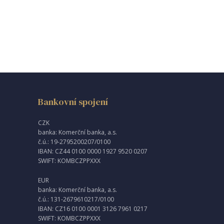
Bankovní spojení
CZK
banka: Komerční banka, a.s.
č.ú.: 19-2795200207/0100
IBAN: CZ44 0100 0000 1927 9520 0207
SWIFT: KOMBCZPPXXX
EUR
banka: Komerční banka, a.s.
č.ú.: 131-2679610217/0100
IBAN: CZ16 0100 0001 3126 7961 0217
SWIFT: KOMBCZPPXXX