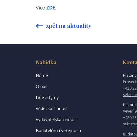
Více
ZDE
.
zpět na aktuality
Nabídka
Konta
Home
Historick
Proseck
O nás
+420 22
sekretar
Lidé a týmy
Historic
Vědecká činnost
Veveří 
+420 53
Vydavatelská činnost
sekreta
Badatelům i veřejnosti
ID dato