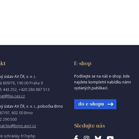
kt
E-shop
Podívejte se na náš e-shop, kde
ý ústav AV ČR, v. v. i.
najdete kompletní nabídku námi
á 809/76, 190 00 Praha 9
vydaných publikací.
5 443 252, +420 286 887 513
iat@hiu.cas.cz
do e-shopu
ký ústav AV ČR, v. v. i., pobočka Brno
967/97, 602 00 Brno
2 290 500
Sledujte nás
riat.hiu@brno.avcr.cz
vé schránky: fr7nphp