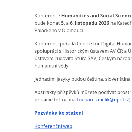
Konference
Humanities and Social Scienc
bude konat
5.
a
6. listopadu 2026
na Katedře
Palackého v Olomouci.
Konferenci pořádá Centre for Digital Humani
spolupráci s Historickým ústavem AV ČR a 
ústavem Ľudovíta Štúra SAV, Českým národn
humanitní vědy.
Jednacími jazyky budou čeština, slovenština 
Abstrakty příspěvků můžete podávat prost
prosíme též na mail
richard.zmelik@upol.cz
)
Pozvánka ke stažení
Konferenční web