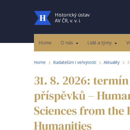
Historický ústav
AV ČR, v. v. i.
Home
O nás
Lidé a týmy
V
Home
Badatelům i veřejnosti
Aktuality
3
31. 8. 2026: termín
příspěvků – Humani
Sciences from the P
Humanities