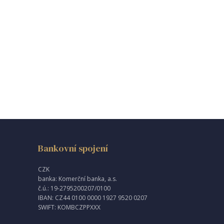
Bankovní spojení
CZK
banka: Komerční banka, a.s.
č.ú.: 19-2795200207/0100
IBAN: CZ44 0100 0000 1927 9520 0207
SWIFT: KOMBCZPPXXX