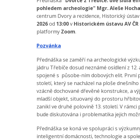
Přednáška
"Dvorce z Třebíče: dvě sídla e
pohledem archeologie" Mgr. Aleše Hocha,
centrum Dvory a rezidence, Historický ústav 
2026
od
13:00
v
Historickém ústavu AV ČR
platformy
Zoom
.
Pozvánka
Přednáška se zaměří na archeologické výzkum
jádru Třebíče dosud neznámé osídlení z 12. a
spojené s působe-ním dobových elit. První př
století, který se nacházel na ploše dnešního
vzácně dochované dřevěné konstrukce, a vý
mladší objekt, situovaný do prostoru hřbitov
zanikl ve druhé polovině 13. století. V rámc
bude diskutována i problematika jejich možn
Přednáška se koná ve spolupráci s výzkumný
inteligentní domácnosti, technologie a spol