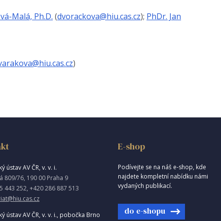
vá-Malá, Ph.D.
(
dvorackova@hiu.cas.cz
);
PhDr. Jan
varakova@hiu.cas.cz
)
kt
E-shop
Podívejte se na náš e-shop, kde
ý ústav AV ČR, v. v. i.
najdete kompletní nabídku námi
á 809/76, 190 00 Praha 9
vydaných publikací.
5 443 252, +420 286 887 513
iat@hiu.cas.cz
do e-shopu
ký ústav AV ČR, v. v. i., pobočka Brno