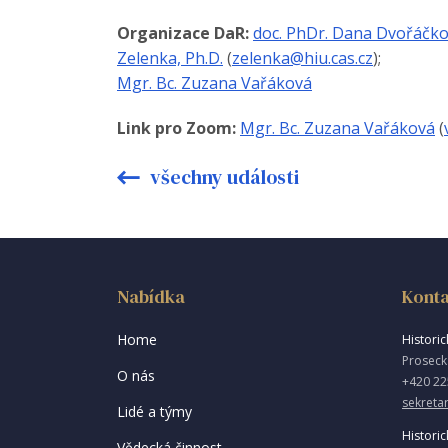
Organizace DaR:
doc. PhDr. Dana Dvořáčko
Zelenka, Ph.D.
(
zelenka@hiu.cas.cz
);
Mgr. Bc. Zuzana Vařáková
Link pro Zoom:
Mgr. Bc. Zuzana Vařáková
(
všechny události
Nabídka
Konta
Home
Historick
Proseck
O nás
+420 22
sekretar
Lidé a týmy
Historic
Vědecká činnost