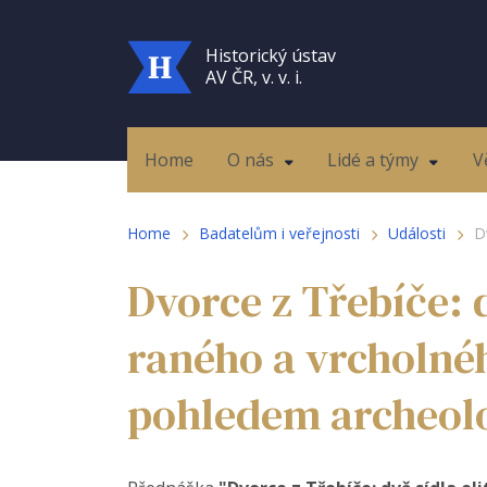
Historický ústav
AV ČR, v. v. i.
Home
O nás
Lidé a týmy
V
Home
Badatelům i veřejnosti
Události
D
Dvorce z Třebíče: d
raného a vrcholné
pohledem archeol