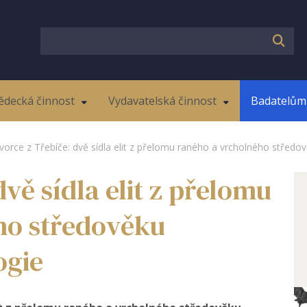
ědecká činnost
Vydavatelská činnost
Badatelům 
vorce z Třebíče: dvě sídla elit z přelomu raného a vrcholného střed
vě sídla elit z přelomu
ho středověku
ogie