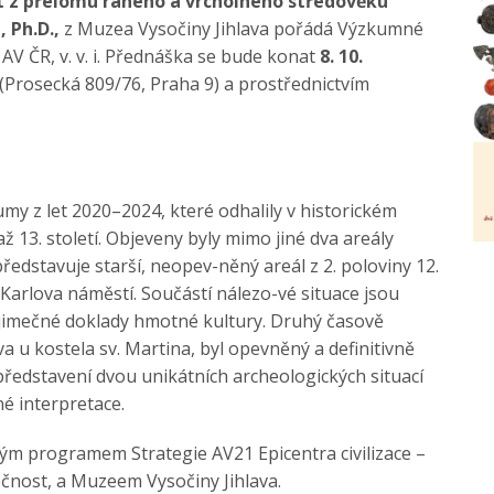
lit z přelomu raného a vrcholného středověku
 Ph.D.,
z Muzea Vysočiny Jihlava pořádá Výzkumné
AV ČR, v. v. i. Přednáška se bude konat
8. 10.
(Prosecká 809/76, Praha 9) a prostřednictvím
y z let 2020–2024, které odhalily v historickém
ž 13. století. Objeveny byly mimo jiné dva areály
edstavuje starší, neopev-něný areál z 2. poloviny 12.
 Karlova náměstí. Součástí nálezo-vé situace jsou
jimečné doklady hmotné kultury. Druhý časově
a u kostela sv. Martina, byl opevněný a definitivně
i představení dvou unikátních archeologických situací
é interpretace.
m programem Strategie AV21 Epicentra civilizace –
ečnost, a Muzeem Vysočiny Jihlava.